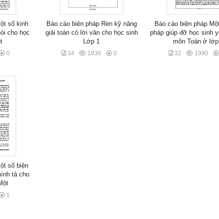
ột số kinh
Báo cáo biện pháp Rèn kỹ năng
Báo cáo biện pháp Một
ói cho học
giải toán có lời văn cho học sinh
pháp giúp đỡ học sinh y
t
Lớp 1
môn Toán ở lớp
0
34
1836
0
32
1990
ột số biện
hính tả cho
Một
1