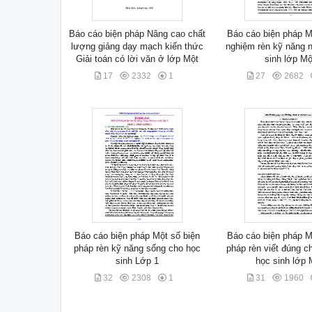
Báo cáo biện pháp Nâng cao chất
Báo cáo biện pháp M
lượng giảng dạy mạch kiến thức
nghiệm rèn kỹ năng n
Giải toán có lời văn ở lớp Một
sinh lớp Mộ
17
2332
1
27
2682
Báo cáo biện pháp Một số biện
Báo cáo biện pháp M
pháp rèn kỹ năng sống cho học
pháp rèn viết đúng c
sinh Lớp 1
học sinh lớp 
32
2308
1
31
1960