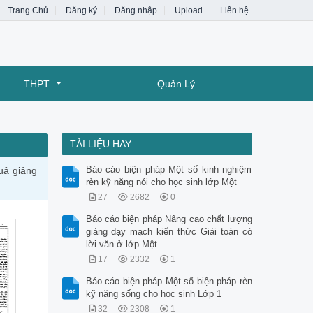
Trang Chủ
Đăng ký
Đăng nhập
Upload
Liên hệ
THPT
Quản Lý
TÀI LIỆU HAY
Báo cáo biện pháp Một số kinh nghiệm
uả giảng
rèn kỹ năng nói cho học sinh lớp Một
27
2682
0
Báo cáo biện pháp Nâng cao chất lượng
giảng dạy mạch kiến thức Giải toán có
lời văn ở lớp Một
17
2332
1
Báo cáo biện pháp Một số biện pháp rèn
kỹ năng sống cho học sinh Lớp 1
32
2308
1