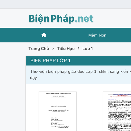
Mầm Non
›
›
Trang Chủ
Tiểu Học
Lớp 1
BIỆN PHÁP LỚP 1
Thư viện biện pháp giáo dục Lớp 1, skkn, sáng kiến 
dạy.