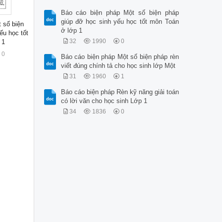
Báo cáo biện pháp Một số biện pháp
giúp đỡ học sinh yếu học tốt môn Toán
 số biện
ở lớp 1
ếu học tốt
32
1990
0
 1
0
Báo cáo biện pháp Một số biện pháp rèn
viết đúng chính tả cho học sinh lớp Một
31
1960
1
Báo cáo biện pháp Rèn kỹ năng giải toán
có lời văn cho học sinh Lớp 1
34
1836
0