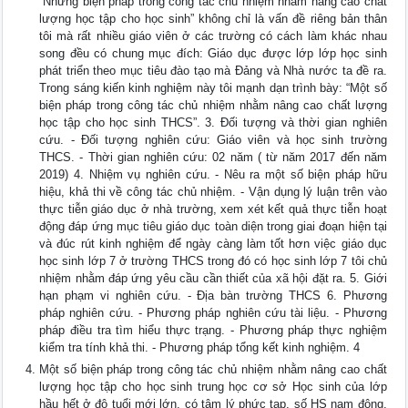
“Những biện pháp trong công tác chủ nhiệm nhằm nâng cao chất
lượng học tập cho học sinh” không chỉ là vấn đề riêng bản thân
tôi mà rất nhiều giáo viên ở các trường có cách làm khác nhau
song đều có chung mục đích: Giáo dục được lớp lớp học sinh
phát triển theo mục tiêu đào tạo mà Đảng và Nhà nước ta đề ra.
Trong sáng kiến kinh nghiệm này tôi mạnh dạn trình bày: “Một số
biện pháp trong công tác chủ nhiệm nhằm nâng cao chất lượng
học tập cho học sinh THCS”. 3. Đối tượng và thời gian nghiên
cứu. - Đối tượng nghiên cứu: Giáo viên và học sinh trường
THCS. - Thời gian nghiên cứu: 02 năm ( từ năm 2017 đến năm
2019) 4. Nhiệm vụ nghiên cứu. - Nêu ra một số biện pháp hữu
hiệu, khả thi về công tác chủ nhiệm. - Vận dụng lý luận trên vào
thực tiễn giáo dục ở nhà trường, xem xét kết quả thực tiễn hoạt
động đáp ứng mục tiêu giáo dục toàn diện trong giai đoạn hiện tại
và đúc rút kinh nghiệm để ngày càng làm tốt hơn việc giáo dục
học sinh lớp 7 ở trường THCS trong đó có học sinh lớp 7 tôi chủ
nhiệm nhằm đáp ứng yêu cầu cần thiết của xã hội đặt ra. 5. Giới
hạn phạm vi nghiên cứu. - Địa bàn trường THCS 6. Phương
pháp nghiên cứu. - Phương pháp nghiên cứu tài liệu. - Phương
pháp điều tra tìm hiểu thực trạng. - Phương pháp thực nghiệm
kiểm tra tính khả thi. - Phương pháp tổng kết kinh nghiệm. 4
Một số biện pháp trong công tác chủ nhiệm nhằm nâng cao chất
lượng học tập cho học sinh trung học cơ sở Học sinh của lớp
hầu hết ở độ tuổi mới lớn, có tâm lý phức tạp, số HS nam đông,