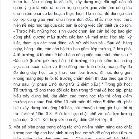
kiểm tra. Như chúng ta đã biết, xây dựng một đội ngũ cán bộ
quản lý giỏi là việc rất quan trọng người giáo viên làm công tác
chủ nhiệm phải có kế hoạch thực hiện. Hơn nữa, để đội ngũ cán
bộ lớp cùng giáo viên chủ nhiệm đôn đốc, nhắc nhở việc thực
hiện nề nếp học tập của các bạn là công việc cần thiết và có ích.
- Trước hết, những học sinh được chọn làm cán bộ lớp bao giờ
cũng phải gương mẫu trước các bạn về mọi mặt: Học tập, kỷ
luật, tham gia các hoạt động, đối xử với bạn bè - Sau đó, hằng
ngày, hàng tuần, các cán bộ lớp bao gồm: lớp trưởng, 2 lớp phó,
4 tổ trưởng, 4 tổ phó sẽ tiến hành công việc của mình như sau: *
Đầu giờ (trước giờ truy bài): Tổ trưởng, tổ phó kiểm tra những
việc sau: soạn sách vở theo đúng thời khóa biểu, mang đầy đủ
đồ dùng dậy học, có ý thức xem bài trước, đi học đúng giờ,
không mang dép lê rồi tổ trưởng chấm điểm thi đua theo qui đinh
như sau: (vi phạm 1 nội dung trừ: 2 điểm xấu ) * Trong giờ học:
Tổ trưởng, tổ phó theo dõi các bạn trong tổ thái độ học tập, phát
biểu xây dựng bài, đạt điểm cao trong học tập thì cộng điểm
thưởng như sau: Đạt điểm 10 một môn thì cộng 5 điểm tốt, phát
biểu xây dựng bài cộng 1đ/1lần, nói chuyện trong giờ học thì bị
trừ 2 điểm/ 1lần. 3.3. Phối kết hợp chặt chẽ với các lực lượng
giáo dục: 3.3.1. Kết hợp với ban đại diện CMHS lớp: 8
Một số biện pháp trong công tác chủ nhiệm nhằm nâng cao chất
lượng học tập cho học sinh trung học cơ sở để cùng nhau tìm ra
biện pháp giáo dục các em. - Các lực lượng xã hội khác: