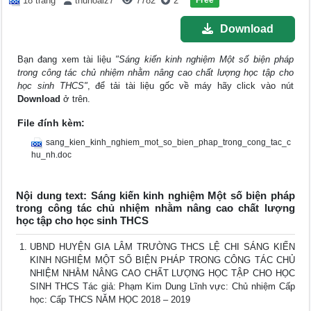
Free
18 trang
thuhoaiz7
7782
2
Download
Bạn đang xem tài liệu
"Sáng kiến kinh nghiệm Một số biện pháp
trong công tác chủ nhiệm nhằm nâng cao chất lượng học tập cho
học sinh THCS"
, để tải tài liệu gốc về máy hãy click vào nút
Download
ở trên.
File đính kèm:
sang_kien_kinh_nghiem_mot_so_bien_phap_trong_cong_tac_c
hu_nh.doc
Nội dung text: Sáng kiến kinh nghiệm Một số biện pháp
trong công tác chủ nhiệm nhằm nâng cao chất lượng
học tập cho học sinh THCS
UBND HUYỆN GIA LÂM TRƯỜNG THCS LỆ CHI SÁNG KIẾN
KINH NGHIỆM MỘT SỐ BIỆN PHÁP TRONG CÔNG TÁC CHỦ
NHIỆM NHẰM NÂNG CAO CHẤT LƯỢNG HỌC TẬP CHO HỌC
SINH THCS Tác giả: Phạm Kim Dung Lĩnh vực: Chủ nhiệm Cấp
học: Cấp THCS NĂM HỌC 2018 – 2019