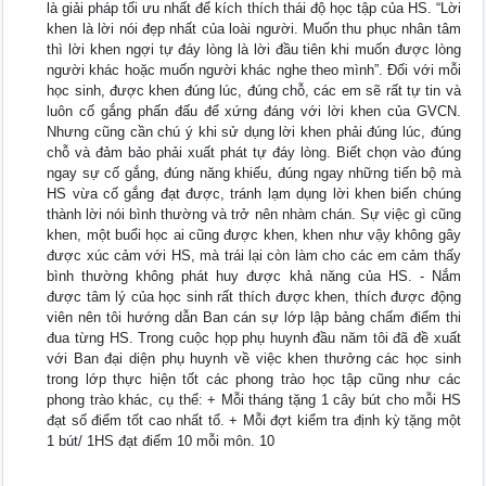
là giải pháp tối ưu nhất để kích thích thái độ học tập của HS. “Lời
khen là lời nói đẹp nhất của loài người. Muốn thu phục nhân tâm
thì lời khen ngợi tự đáy lòng là lời đầu tiên khi muốn được lòng
người khác hoặc muốn người khác nghe theo mình”. Đối với mỗi
học sinh, được khen đúng lúc, đúng chỗ, các em sẽ rất tự tin và
luôn cố gắng phấn đấu để xứng đáng với lời khen của GVCN.
Nhưng cũng cần chú ý khi sử dụng lời khen phải đúng lúc, đúng
chỗ và đảm bảo phải xuất phát tự đáy lòng. Biết chọn vào đúng
ngay sự cố gắng, đúng năng khiếu, đúng ngay những tiến bộ mà
HS vừa cố gắng đạt được, tránh lạm dụng lời khen biến chúng
thành lời nói bình thường và trở nên nhàm chán. Sự việc gì cũng
khen, một buổi học ai cũng được khen, khen như vậy không gây
được xúc cảm với HS, mà trái lại còn làm cho các em cảm thấy
bình thường không phát huy được khả năng của HS. - Nắm
được tâm lý của học sinh rất thích được khen, thích được động
viên nên tôi hướng dẫn Ban cán sự lớp lập bảng chấm điểm thi
đua từng HS. Trong cuộc họp phụ huynh đầu năm tôi đã đề xuất
với Ban đại diện phụ huynh về việc khen thưởng các học sinh
trong lớp thực hiện tốt các phong trào học tập cũng như các
phong trào khác, cụ thể: + Mỗi tháng tặng 1 cây bút cho mỗi HS
đạt số điểm tốt cao nhất tổ. + Mỗi đợt kiểm tra định kỳ tặng một
1 bút/ 1HS đạt điểm 10 mỗi môn. 10