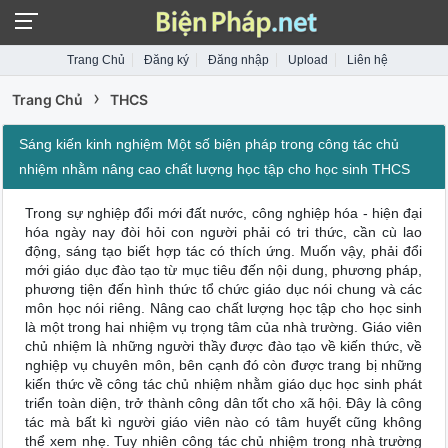
Trang Chủ
Đăng ký
Đăng nhập
Upload
Liên hệ
›
Trang Chủ
THCS
Sáng kiến kinh nghiệm Một số biện pháp trong công tác chủ
nhiệm nhằm nâng cao chất lượng học tập cho học sinh THCS
Trong sự nghiệp đổi mới đất nước, công nghiệp hóa - hiện đại
hóa ngày nay đòi hỏi con người phải có tri thức, cần cù lao
động, sáng tạo biết hợp tác có thích ứng. Muốn vậy, phải đổi
mới giáo dục đào tạo từ mục tiêu đến nội dung, phương pháp,
phương tiện đến hình thức tổ chức giáo dục nói chung và các
môn học nói riêng. Nâng cao chất lượng học tập cho học sinh
là một trong hai nhiệm vụ trọng tâm của nhà trường. Giáo viên
chủ nhiệm là những người thầy được đào tạo về kiến thức, về
nghiệp vụ chuyên môn, bên cạnh đó còn được trang bị những
kiến thức về công tác chủ nhiệm nhằm giáo dục học sinh phát
triển toàn diện, trở thành công dân tốt cho xã hội. Đây là công
tác mà bất kì người giáo viên nào có tâm huyết cũng không
thể xem nhẹ. Tuy nhiên công tác chủ nhiệm trong nhà trường