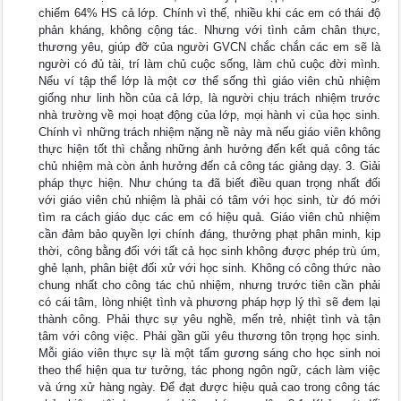
chiếm 64% HS cả lớp. Chính vì thế, nhiều khi các em có thái độ
phản kháng, không cộng tác. Nhưng với tình cảm chân thực,
thương yêu, giúp đỡ của người GVCN chắc chắn các em sẽ là
người có đủ tài, trí làm chủ cuộc sống, làm chủ cuộc đời mình.
Nếu ví tập thể lớp là một cơ thể sống thì giáo viên chủ nhiệm
giống như linh hồn của cả lớp, là người chịu trách nhiệm trước
nhà trường về mọi hoạt động của lớp, mọi hành vi của học sinh.
Chính vì những trách nhiệm nặng nề này mà nếu giáo viên không
thực hiện tốt thì chẳng những ảnh hưởng đến kết quả công tác
chủ nhiệm mà còn ảnh hưởng đến cả công tác giảng dạy. 3. Giải
pháp thực hiện. Như chúng ta đã biết điều quan trọng nhất đối
với giáo viên chủ nhiệm là phải có tâm với học sinh, từ đó mới
tìm ra cách giáo dục các em có hiệu quả. Giáo viên chủ nhiệm
cần đảm bảo quyền lợi chính đáng, thưởng phạt phân minh, kịp
thời, công bằng đối với tất cả học sinh không được phép trù úm,
ghẻ lạnh, phân biệt đối xử với học sinh. Không có công thức nào
chung nhất cho công tác chủ nhiệm, nhưng trước tiên cần phải
có cái tâm, lòng nhiệt tình và phương pháp hợp lý thì sẽ đem lại
thành công. Phải thực sự yêu nghề, mến trẻ, nhiệt tình và tận
tâm với công việc. Phải gần gũi yêu thương tôn trọng học sinh.
Mỗi giáo viên thực sự là một tấm gương sáng cho học sinh noi
theo thể hiện qua tư tưởng, tác phong ngôn ngữ, cách làm việc
và ứng xử hàng ngày. Để đạt được hiệu quả cao trong công tác