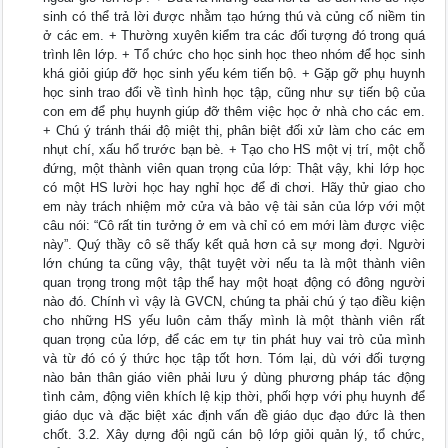
sinh có thể trả lời được nhằm tạo hứng thú và củng cố niềm tin
ở các em. + Thường xuyên kiểm tra các đối tượng đó trong quá
trình lên lớp. + Tổ chức cho học sinh học theo nhóm để học sinh
khá giỏi giúp đỡ học sinh yếu kém tiến bộ. + Gặp gỡ phụ huynh
học sinh trao đổi về tình hình học tập, cũng như sự tiến bộ của
con em để phụ huynh giúp đỡ thêm việc học ở nhà cho các em.
+ Chú ý tránh thái độ miệt thị, phân biệt đối xử làm cho các em
nhụt chí, xấu hổ trước bạn bè. + Tạo cho HS một vị trí, một chỗ
đứng, một thành viên quan trọng của lớp: Thật vậy, khi lớp học
có một HS lười học hay nghỉ học để đi chơi. Hãy thử giao cho
em này trách nhiệm mở cửa và bảo vệ tài sản của lớp với một
câu nói: “Cô rất tin tưởng ở em và chỉ có em mới làm được việc
này”. Quý thầy cô sẽ thấy kết quả hơn cả sự mong đợi. Người
lớn chúng ta cũng vậy, thật tuyệt vời nếu ta là một thành viên
quan trọng trong một tập thể hay một hoạt động có đông người
nào đó. Chính vì vậy là GVCN, chúng ta phải chú ý tạo điều kiện
cho những HS yếu luôn cảm thấy mình là một thành viên rất
quan trọng của lớp, để các em tự tin phát huy vai trò của mình
và từ đó có ý thức học tập tốt hơn. Tóm lại, dù với đối tượng
nào bản thân giáo viên phải lưu ý dùng phương pháp tác động
tình cảm, động viên khích lệ kịp thời, phối hợp với phụ huynh để
giáo dục và đặc biệt xác định vấn đề giáo dục đạo đức là then
chốt. 3.2. Xây dựng đội ngũ cán bộ lớp giỏi quản lý, tổ chức,