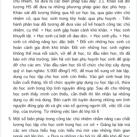
chủ nhiệm, tôi đưa ra các biện pháp sau đây: 3.1. Khảo sát đối
tượng HS để đưa ra những phương pháp giáo dục phù hợp. -
Khảo sát đối tượng thông qua hồ sơ học bạ, qua giáo viên chủ
nhiệm cũ, qua học sinh trong lớp hoặc qua phụ huynh. - Tiến
hành phân loại đối tượng để đưa vào sổ kế hoạch công tác chủ
nhiệm, cụ thể: + Học sinh gặp hoàn cảnh khó khăn. + Học sinh
khuyết tật. + Học sinh cá biệt về đạo đức. + Học sinh yếu. + Học
sinh có những năng lực đặc biệt. * Đối với những học sinh có
hoàn cảnh gia đình khó khăn: Đối với những học sinh nghèo
không thể mua nổi sách, vở để đi học, từ đầu năm học, tôi đã
báo với nhà trường, liên hệ với ban phụ huynh học sinh để giúp
đỡ cho các em. Vào đầu năm học tôi tổ chức cho lớp xây dựng
quỹ vì bạn nghèo: 5.000 đồng/1 HS, để mua bổ sung vở bài tập,
dụng cụ học tập cho học sinh còn thiếu. Vào giờ sinh hoạt lớp
tuần cuối tháng, tôi tổ chức quyên góp dụng cụ học tập cũ, thừa
do học sinh trong lớp tình nguyện đóng góp. Sau đó cho những
học sinh thấy mình còn thiếu, cần thiết thì lên nhận lại những
dụng cụ đó mà dùng. Bên cạnh tôi tuyên dương những em tình
nguyện đóng góp đó và ghi vào sổ gương người tốt, việc tốt của
lớp, của trường. Từ những việc làm đó lớp tôi 6
Một số biện pháp trong công tác chủ nhiệm nhằm nâng cao chất
lượng học tập cho học sinh trung học cơ sở + Giảng lại bài mà
các em chưa hiểu hay còn hiểu mù mờ vào những thời gian
ngoài giờ lên lớp . + Đưa ra những câu hỏi từ dễ đến khó để học