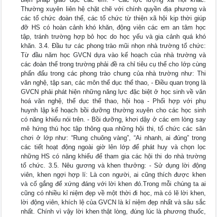
Thường xuyên liên hệ chặt chẽ với chính quyền địa phương và
các tổ chức đoàn thể, các tổ chức từ thiện xã hội kịp thời giúp
đỡ HS có hoàn cảnh khó khăn, động viên các em an tâm học
tập, tránh trường hợp bỏ học do học yếu và gia cảnh quá khó
khăn. 3.4. Đầu tư các phong trào mũi nhọn nhà trường tổ chức:
Từ đầu năm học GVCN dựa vào kế hoạch của nhà trường và
các đoàn thể trong trường phải đề ra chỉ tiêu cụ thể cho lớp cùng
phấn đấu trong các phong trào chung của nhà trường như: Thi
văn nghệ, tập san, các môn thể dục thể thao, - Điều quan trọng là
GVCN phải phát hiện những năng lực đặc biệt ở học sinh về văn
hoá văn nghệ, thể dục thể thao, hội hoạ - Phối hợp với phụ
huynh lập kế hoạch bồi dưỡng thường xuyên cho các học sinh
có năng khiếu nói trên. - Bồi dưỡng, khơi dậy ở các em lòng say
mê hứng thú học tập thông qua những hội thi, tổ chức các sân
chơi ở lớp như: “Rung chuông vàng”, “Ai nhanh, ai đúng” trong
các tiết hoạt động ngoài giờ lên lớp để phát huy và chọn lọc
những HS có năng khiếu để tham gia các hội thi do nhà trường
tổ chức. 3.5. Nêu gương và khen thưởng: - Sử dụng lời động
viên, khen ngợi hợp lí: Là con người, ai cũng thích được khen
và cố gắng để xứng đáng với lời khen đó.Trong mỗi chúng ta ai
cũng có nhiều kỉ niệm đẹp về một thời đi học, mà có lẽ lời khen,
lời động viên, khích lệ của GVCN là kỉ niệm đẹp nhất và sâu sắc
nhất. Chính vì vậy lời khen thật lòng, đúng lúc là phương thuốc,