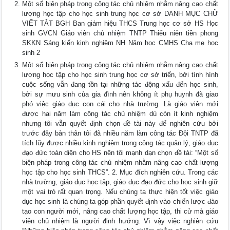
Một số biện pháp trong công tác chủ nhiệm nhằm nâng cao chất
lượng học tập cho học sinh trung học cơ sở DANH MỤC CHỮ
VIẾT TẮT BGH Ban giám hiệu THCS Trung học cơ sở HS Học
sinh GVCN Giáo viên chủ nhiệm TNTP Thiếu niên tiền phong
SKKN Sáng kiến kinh nghiệm NH Năm học CMHS Cha mẹ học
sinh 2
Một số biện pháp trong công tác chủ nhiệm nhằm nâng cao chất
lượng học tập cho học sinh trung học cơ sở triển, bởi tình hình
cuộc sống vẫn đang tồn tại những tác động xấu đến học sinh,
bởi sự mưu sinh của gia đình nên không ít phụ huynh đã giao
phó việc giáo dục con cái cho nhà trường. Là giáo viên mới
được hai năm làm công tác chủ nhiệm dù còn ít kinh nghiệm
nhưng tôi vẫn quyết định chọn đề tài này để nghiên cứu bởi
trước đây bản thân tôi đã nhiều năm làm công tác Đội TNTP đã
tích lũy được nhiều kinh nghiệm trong công tác quản lý, giáo dục
đạo đức toàn diện cho HS nên tôi mạnh dạn chọn đề tài: “Một số
biện pháp trong công tác chủ nhiệm nhằm nâng cao chất lượng
học tập cho học sinh THCS”. 2. Mục đích nghiên cứu. Trong các
nhà trường, giáo dục học tập, giáo dục đạo đức cho học sinh giữ
một vai trò rất quan trọng. Nếu chúng ta thực hiện tốt việc giáo
dục học sinh là chúng ta góp phần quyết định vào chiến lược đào
tạo con người mới, nâng cao chất lượng học tập, thi cử mà giáo
viên chủ nhiệm là người định hướng. Vì vậy việc nghiên cứu