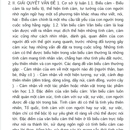
II. GIẢI QUYẾT VẤN ĐỀ 1. Cơ sở lý luận 1.1. Biểu cảm - Biểu
cảm là sự biểu lộ, thể hiện tình cảm, tư tưởng của con người
nhờ ngôn ngữ hay một số phương tiện khác nhau như viết, nói,
hát - Biểu cảm chính là một nhu cầu tất yếu của con người trong
cuộc sống hằng ngày. 1.2. Văn biểu cảm Văn biểu cảm là loại
văn được viết ra nhằm mục đích thể hiện những tình cảm, cảm
xúc cũng như cách nhìn nhận, đánh giá, quan điểm của con
người đối với thế giới xung quanh, trước những đối tượng gây
cảm xúc hay những vấn đề đặt ra trong cuộc sống. Những tình
cảm có thể được biểu hiện trong văn biểu cảm thường là những
tình cảm mang tính nhân văn, chẳng hạn như tình yêu đất nước,
yêu thiên nhiên và con người. Các dạng đề văn biểu cảm thường
gặp: - Cảm nhận của em về một người nào đó (người thân, bạn
bè, thầy cô ). - Cảm nhận về một hiện tượng, sự vật, cảnh đẹp
thiên nhiên (đêm trăng, dòng sông, dãy núi, cánh đồng, vườn cây
). - Cảm nhận về một tác phẩm hoặc nhân vật trong tác phẩm
văn học 1.3. Đặc điểm của văn biểu cảm: Văn biểu cảm luôn
nhất quán một cảm xúc, tình cảm với sự vật, sự việc, con người
được đề cập tới trong bài. Tình cảm đó có thể là tình yêu thiên
nhiên, Tổ quốc, tình cảm với con người hay sự vật, sự việc,
thậm chí có thể bộc lộ sự yêu ghét rõ ràng về chủ thể được nói
tới. Đặc điểm của văn biểu cảm thể hiện ở lối biểu cảm trực tiếp
như nói ra thành lời, sử dụng ngôn ngữ có tính biểu cảm cao
như lời than, tiếng kêu, sử dụng các từ mang sắc thái tình cảm