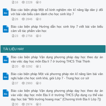
16
2228
0
Báo cáo biện pháp Một số kinh nghiệm rèn kĩ năng lập dàn ý đối
với bài văn biểu cảm dành cho học sinh lớp 7
26
2846
0
Báo cáo biện pháp Hướng dẫn học sinh lớp 7 viết bài văn biểu
cảm về tác phẩm văn học
23
2758
0
TÀI LIỆU HAY
Báo cáo biện pháp Vận dụng phương pháp dạy học theo dự án
vào việc dạy học môn Địa lí 7 ở trường THCS Thái Thịnh
20
3292
1
Báo cáo biện pháp Một vài phương pháp rèn kĩ năng làm bài văn
nghị luận cho học sinh khá, giỏi Lớp 7 - Trung học cơ sở
37
2993
0
Báo cáo biện pháp Vận dụng phương pháp dạy học theo dự án
vào việc dạy học môn Địa lí ở trường THCS (Áp dụng cụ thể vào
dạy học bài "Môi trường hoang mạc" (Chương trình Địa lí Lớp 7))
30
2974
0