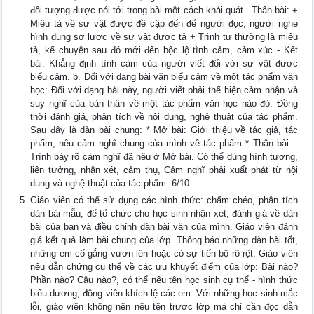
đối tượng được nói tới trong bài một cách khái quát - Thân bài: +
Miêu tả về sự vật được đề cập đến để người đọc, người nghe
hình dung sơ lược về sự vật được tả + Trình tự thường là miêu
tả, kể chuyện sau đó mới đến bộc lộ tình cảm, cảm xúc - Kết
bài: Khẳng định tình cảm của người viết đối với sự vật được
biểu cảm. b. Đối với dạng bài văn biểu cảm về một tác phẩm văn
học: Đối với dạng bài này, người viết phải thể hiện cảm nhận và
suy nghĩ của bản thân về một tác phẩm văn học nào đó. Đồng
thời đánh giá, phân tích về nội dung, nghệ thuật của tác phẩm.
Sau đây là dàn bài chung: * Mở bài: Giới thiệu về tác giả, tác
phẩm, nêu cảm nghĩ chung của mình về tác phẩm * Thân bài: -
Trình bày rõ cảm nghĩ đã nêu ở Mở bài. Có thể dùng hình tượng,
liên tưởng, nhận xét, cảm thụ, Cảm nghĩ phải xuất phát từ nội
dung và nghệ thuật của tác phẩm. 6/10
Giáo viên có thể sử dụng các hình thức: chấm chéo, phân tích
dàn bài mẫu, để tổ chức cho học sinh nhận xét, đánh giá về dàn
bài của bạn và điều chỉnh dàn bài văn của mình. Giáo viên đánh
giá kết quả làm bài chung của lớp. Thông báo những dàn bài tốt,
những em cố gắng vươn lên hoặc có sự tiến bộ rõ rệt. Giáo viên
nêu dẫn chứng cụ thể về các ưu khuyết điểm của lớp: Bài nào?
Phần nào? Câu nào?, có thể nêu tên học sinh cụ thể - hình thức
biểu dương, động viên khích lệ các em. Với những học sinh mắc
lỗi, giáo viên không nên nêu tên trước lớp mà chỉ cần đọc dẫn