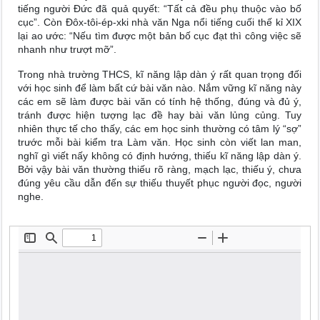
tiếng người Đức đã quả quyết: “Tất cả đều phụ thuộc vào bố
cục”. Còn Đôx-tôi-ép-xki nhà văn Nga nổi tiếng cuối thế kỉ XIX
lại ao ước: “Nếu tìm được một bản bố cục đạt thì công việc sẽ
nhanh như trượt mỡ”.
Trong nhà trường THCS, kĩ năng lập dàn ý rất quan trọng đối
với học sinh để làm bất cứ bài văn nào. Nắm vững kĩ năng này
các em sẽ làm được bài văn có tính hệ thống, đúng và đủ ý,
tránh được hiện tượng lạc đề hay bài văn lủng củng. Tuy
nhiên thực tế cho thấy, các em học sinh thường có tâm lý “sợ”
trước mỗi bài kiểm tra Làm văn. Học sinh còn viết lan man,
nghĩ gì viết nấy không có định hướng, thiếu kĩ năng lập dàn ý.
Bởi vậy bài văn thường thiếu rõ ràng, mạch lạc, thiếu ý, chưa
đúng yêu cầu dẫn đến sự thiếu thuyết phục người đọc, người
nghe.