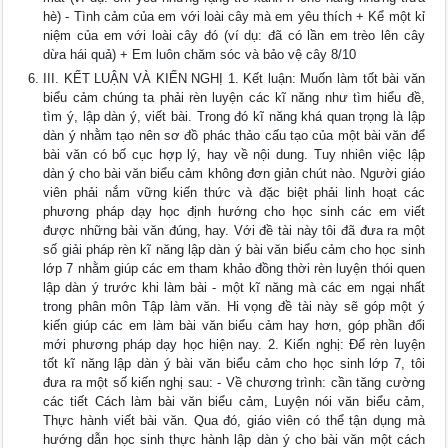
hè) - Tình cảm của em với loài cây mà em yêu thích + Kể một kỉ
niệm của em với loài cây đó (ví dụ: đã có lần em trèo lên cây
dừa hái quả) + Em luôn chăm sóc và bảo vệ cây 8/10
III. KẾT LUẬN VÀ KIẾN NGHỊ 1. Kết luận: Muốn làm tốt bài văn
biểu cảm chúng ta phải rèn luyện các kĩ năng như tìm hiểu đề,
tìm ý, lập dàn ý, viết bài. Trong đó kĩ năng khá quan trọng là lập
dàn ý nhằm tạo nên sơ đồ phác thảo cấu tạo của một bài văn để
bài văn có bố cục hợp lý, hay về nội dung. Tuy nhiên việc lập
dàn ý cho bài văn biểu cảm không đơn giản chút nào. Người giáo
viên phải nắm vững kiến thức và đặc biệt phải linh hoạt các
phương pháp dạy học định hướng cho học sinh các em viết
được những bài văn đúng, hay. Với đề tài này tôi đã đưa ra một
số giải pháp rèn kĩ năng lập dàn ý bài văn biểu cảm cho học sinh
lớp 7 nhằm giúp các em tham khảo đồng thời rèn luyện thói quen
lập dàn ý trước khi làm bài - một kĩ năng mà các em ngại nhất
trong phân môn Tập làm văn. Hi vọng đề tài này sẽ góp một ý
kiến giúp các em làm bài văn biểu cảm hay hơn, góp phần đổi
mới phương pháp dạy học hiện nay. 2. Kiến nghị: Để rèn luyện
tốt kĩ năng lập dàn ý bài văn biểu cảm cho học sinh lớp 7, tôi
đưa ra một số kiến nghị sau: - Về chương trình: cần tăng cường
các tiết Cách làm bài văn biểu cảm, Luyện nói văn biểu cảm,
Thực hành viết bài văn. Qua đó, giáo viên có thể tận dụng mà
hướng dẫn học sinh thực hành lập dàn ý cho bài văn một cách