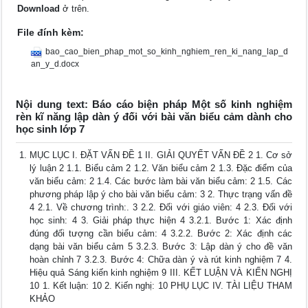
Download
ở trên.
File đính kèm:
bao_cao_bien_phap_mot_so_kinh_nghiem_ren_ki_nang_lap_d
an_y_d.docx
Nội dung text: Báo cáo biện pháp Một số kinh nghiệm
rèn kĩ năng lập dàn ý đối với bài văn biểu cảm dành cho
học sinh lớp 7
MỤC LỤC I. ĐẶT VẤN ĐỀ 1 II. GIẢI QUYẾT VẤN ĐỀ 2 1. Cơ sở
lý luận 2 1.1. Biểu cảm 2 1.2. Văn biểu cảm 2 1.3. Đặc điểm của
văn biểu cảm: 2 1.4. Các bước làm bài văn biểu cảm: 2 1.5. Các
phương pháp lập ý cho bài văn biểu cảm: 3 2. Thực trạng vấn đề
4 2.1. Về chương trình:. 3 2.2. Đối với giáo viên: 4 2.3. Đối với
học sinh: 4 3. Giải pháp thực hiện 4 3.2.1. Bước 1: Xác định
đúng đối tượng cần biểu cảm: 4 3.2.2. Bước 2: Xác định các
dạng bài văn biểu cảm 5 3.2.3. Bước 3: Lập dàn ý cho đề văn
hoàn chỉnh 7 3.2.3. Bước 4: Chữa dàn ý và rút kinh nghiệm 7 4.
Hiệu quả Sáng kiến kinh nghiệm 9 III. KẾT LUẬN VÀ KIẾN NGHỊ
10 1. Kết luận: 10 2. Kiến nghị: 10 PHỤ LỤC IV. TÀI LIỆU THAM
KHẢO