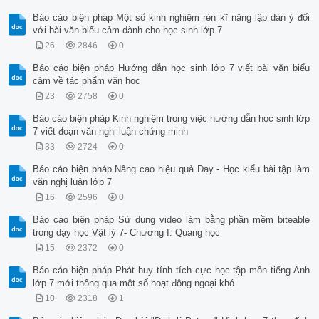
Báo cáo biện pháp Một số kinh nghiệm rèn kĩ năng lập dàn ý đối
với bài văn biểu cảm dành cho học sinh lớp 7
26
2846
0
Báo cáo biện pháp Hướng dẫn học sinh lớp 7 viết bài văn biểu
cảm về tác phẩm văn học
23
2758
0
Báo cáo biện pháp Kinh nghiệm trong việc hướng dẫn học sinh lớp
7 viết đoạn văn nghị luận chứng minh
33
2724
0
Báo cáo biện pháp Nâng cao hiệu quả Dạy - Học kiểu bài tập làm
văn nghị luận lớp 7
16
2596
0
Báo cáo biện pháp Sử dụng video làm bằng phần mềm biteable
trong dạy học Vật lý 7- Chương I: Quang học
15
2372
0
Báo cáo biện pháp Phát huy tính tích cực học tập môn tiếng Anh
lớp 7 mới thông qua một số hoạt động ngoại khó
10
2318
1