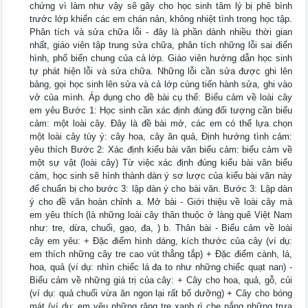
chứng vì làm như vậy sẽ gây cho học sinh tâm lý bị phê bình
trước lớp khiến các em chán nản, không nhiệt tình trong học tập.
Phân tích và sửa chữa lỗi - đây là phần dành nhiều thời gian
nhất, giáo viên tập trung sửa chữa, phân tích những lỗi sai điển
hình, phổ biến chung của cả lớp. Giáo viên hướng dẫn học sinh
tự phát hiện lỗi và sửa chữa. Những lỗi cần sửa được ghi lên
bảng, gọi học sinh lên sửa và cả lớp cùng tiến hành sửa, ghi vào
vở của mình. Áp dụng cho đề bài cụ thể: Biểu cảm về loài cây
em yêu Bước 1: Học sinh cần xác định đúng đối tượng cần biểu
cảm: một loài cây. Đây là đề bài mở, các em có thể lựa chọn
một loài cây tùy ý: cây hoa, cây ăn quả, Định hướng tình cảm:
yêu thích Bước 2: Xác định kiểu bài văn biểu cảm: biểu cảm về
một sự vật (loài cây) Từ việc xác định đúng kiểu bài văn biểu
cảm, học sinh sẽ hình thành dàn ý sơ lược của kiểu bài văn này
để chuẩn bị cho bước 3: lập dàn ý cho bài văn. Bước 3: Lập dàn
ý cho đề văn hoàn chỉnh a. Mở bài - Giới thiệu về loài cây mà
em yêu thích (là những loài cây thân thuộc ở làng quê Việt Nam
như: tre, dừa, chuối, gạo, đa, ) b. Thân bài - Biểu cảm về loài
cây em yêu: + Đặc điểm hình dáng, kích thước của cây (ví dụ:
em thích những cây tre cao vút thẳng tắp) + Đặc điểm cành, lá,
hoa, quả (ví dụ: nhìn chiếc lá đa to như những chiếc quạt nan) -
Biểu cảm về những giá trị của cây: + Cây cho hoa, quả, gỗ, củi
(ví dụ: quả chuối vừa ăn ngon lại rất bổ dưỡng) + Cây cho bóng
mát (ví dụ: em yêu những rặng tre xanh rì che nắng những trưa