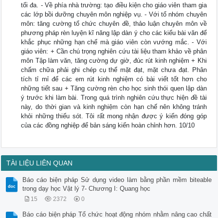
tối đa. - Về phía nhà trường: tạo điều kiện cho giáo viên tham gia
các lớp bồi dưỡng chuyên môn nghiệp vụ. - Với tổ nhóm chuyên
môn: tăng cường tổ chức chuyên đề, thảo luận chuyên môn về
phương pháp rèn luyện kĩ năng lập dàn ý cho các kiểu bài văn để
khắc phục những hạn chế mà giáo viên còn vướng mắc. - Với
giáo viên: + Cần chú trọng nghiên cứu tài liệu tham khảo về phân
môn Tập làm văn, tăng cường dự giờ, đúc rút kinh nghiệm + Khi
chấm chữa phải ghi chép cụ thể mặt đạt, mặt chưa đạt. Phân
tích tỉ mỉ để các em rút kinh nghiệm có bài viết tốt hơn cho
những tiết sau + Tăng cường rèn cho học sinh thói quen lập dàn
ý trước khi làm bài. Trong quá trình nghiên cứu thực hiện đề tài
này, do thời gian và kinh nghiệm còn hạn chế nên không tránh
khỏi những thiếu sót. Tôi rất mong nhận được ý kiến đóng góp
của các đồng nghiệp để bản sáng kiến hoàn chỉnh hơn. 10/10
TÀI LIỆU LIÊN QUAN
Báo cáo biện pháp Sử dụng video làm bằng phần mềm biteable
trong dạy học Vật lý 7- Chương I: Quang học
15
2372
0
Báo cáo biện pháp Tổ chức hoạt động nhóm nhằm nâng cao chất