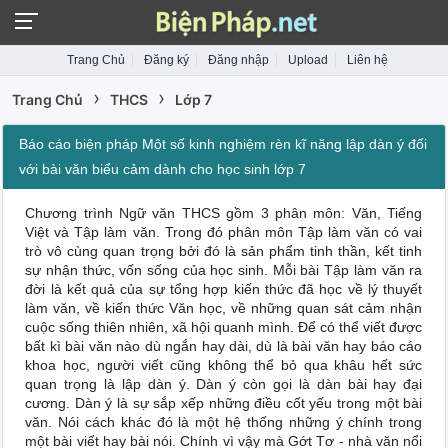
Trang Chủ
Đăng ký
Đăng nhập
Upload
Liên hệ
›
›
Trang Chủ
THCS
Lớp 7
Báo cáo biện pháp Một số kinh nghiệm rèn kĩ năng lập dàn ý đối
với bài văn biểu cảm dành cho học sinh lớp 7
Chương trình Ngữ văn THCS gồm 3 phân môn: Văn, Tiếng
Việt và Tập làm văn. Trong đó phân môn Tập làm văn có vai
trò vô cùng quan trọng bởi đó là sản phẩm tinh thần, kết tinh
sự nhận thức, vốn sống của học sinh. Mỗi bài Tập làm văn ra
đời là kết quả của sự tổng hợp kiến thức đã học về lý thuyết
làm văn, về kiến thức Văn học, về những quan sát cảm nhận
cuộc sống thiên nhiên, xã hội quanh mình. Để có thể viết được
bất kì bài văn nào dù ngắn hay dài, dù là bài văn hay báo cáo
khoa học, người viết cũng không thể bỏ qua khâu hết sức
quan trọng là lập dàn ý. Dàn ý còn gọi là dàn bài hay đại
cương. Dàn ý là sự sắp xếp những điều cốt yếu trong một bài
văn. Nói cách khác đó là một hệ thống những ý chính trong
một bài viết hay bài nói. Chính vì vậy mà Gớt Tơ - nhà văn nổi