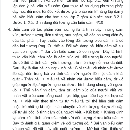
tìm hiểu, phân tích và có thêm tài liệu học tập. 3.2. Rèn kĩ năng
lập dàn ý bài văn biểu cảm Qua thực tế áp dụng phương pháp
dạy học đổi mới, tôi đúc kết được giải pháp rèn kĩ năng lập dàn ý
bài văn biểu cảm cho học sinh lớp 7 gồm 4 bước sau: 3.2.1.
Bước 1: Xác định đúng đối tượng cần biểu cảm: 4/10
Biểu cảm về tác phẩm văn học nghĩa là trình bày những cảm
xúc, tưởng tượng, liên tưởng, suy ngẫm, về các phương diện ấy
của tác phẩm. Tùy thuộc vào từng đối tượng biểu cảm mà có
dàn bài tương ứng. Cụ thể: a. Đối với dạng bài biểu cảm về sự
vật, con người: * Bài văn biểu cảm về con người: Đây là hình
thức văn biểu cảm bộc lộ cảm xúc với đối tượng là con người.
Đó có thể là tình cảm yêu thương, trìu mến hay nỗi nhớ da diết.
Sau đây là dàn bài chung: - Mở bài: Giới thiệu về nhân vật được
đề cập đến trong bài và tình cảm với người đó một cách khái
quát - Thân bài: + Miêu tả về nhân vật được biểu cảm, từ đó
giúp người đọc/ người nghe có được hình dung chung về người
đó. + Thể hiện tình cảm, tâm tư, cảm xúc của người viết với
nhân vật biểu cảm bằng cách trực tiếp, gián tiếp hay kết hợp cả
hai. + Viết văn theo trình tự từ miêu tả tới thể hiện tình cảm
hoặc kể những kỉ niệm, câu chuyện về đối tượng được đề cập
để từ đó bộc lộ tình cảm của người viết. - Kết bài: + Khẳng định
lại cảm xúc, tình cảm của mình với đối tượng được biểu cảm +
Bày tỏ đánh giá, quan điểm về đối tượng đó. * Bài văn biểu cảm
về con vật, đồ vật, cây cối, ngôi trường, : - Mở bài: Giới thiệu về