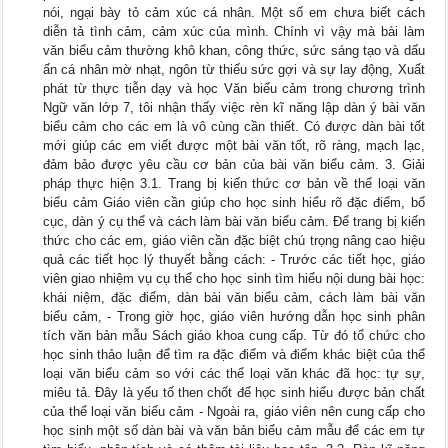
nói, ngại bày tỏ cảm xúc cá nhân. Một số em chưa biết cách
diễn tả tình cảm, cảm xúc của mình. Chính vì vậy mà bài làm
văn biểu cảm thường khô khan, công thức, sức sáng tạo và dấu
ấn cá nhân mờ nhạt, ngôn từ thiếu sức gợi và sự lay động, Xuất
phát từ thực tiễn dạy và học Văn biểu cảm trong chương trình
Ngữ văn lớp 7, tôi nhận thấy việc rèn kĩ năng lập dàn ý bài văn
biểu cảm cho các em là vô cùng cần thiết. Có được dàn bài tốt
mới giúp các em viết được một bài văn tốt, rõ ràng, mạch lạc,
đảm bảo được yêu cầu cơ bản của bài văn biểu cảm. 3. Giải
pháp thực hiện 3.1. Trang bị kiến thức cơ bản về thể loại văn
biểu cảm Giáo viên cần giúp cho học sinh hiểu rõ đặc điểm, bố
cục, dàn ý cụ thể và cách làm bài văn biểu cảm. Để trang bị kiến
thức cho các em, giáo viên cần đặc biệt chú trọng nâng cao hiệu
quả các tiết học lý thuyết bằng cách: - Trước các tiết học, giáo
viên giao nhiệm vụ cụ thể cho học sinh tìm hiểu nội dung bài học:
khái niệm, đặc điểm, dàn bài văn biểu cảm, cách làm bài văn
biểu cảm, - Trong giờ học, giáo viên hướng dẫn học sinh phân
tích văn bản mẫu Sách giáo khoa cung cấp. Từ đó tổ chức cho
học sinh thảo luận để tìm ra đặc điểm và điểm khác biệt của thể
loại văn biểu cảm so với các thể loại văn khác đã học: tự sự,
miêu tả. Đây là yếu tố then chốt để học sinh hiểu được bản chất
của thể loại văn biểu cảm - Ngoài ra, giáo viên nên cung cấp cho
học sinh một số dàn bài và văn bản biểu cảm mẫu để các em tự