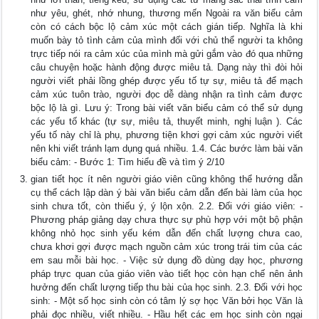
như yêu, ghét, nhớ nhung, thương mến Ngoài ra văn biểu cảm
còn có cách bộc lộ cảm xúc một cách gián tiếp. Nghĩa là khi
muốn bày tỏ tình cảm của mình đối với chủ thể người ta không
trực tiếp nói ra cảm xúc của mình mà gửi gắm vào đó qua những
câu chuyện hoặc hành động được miêu tả. Dạng này thì đòi hỏi
người viết phải lồng ghép được yếu tố tự sự, miêu tả để mạch
cảm xúc tuôn trào, người đọc dễ dàng nhận ra tình cảm được
bộc lộ là gì. Lưu ý: Trong bài viết văn biểu cảm có thể sử dụng
các yếu tố khác (tự sự, miêu tả, thuyết minh, nghị luận ). Các
yếu tố này chỉ là phụ, phương tiện khơi gợi cảm xúc người viết
nên khi viết tránh lạm dụng quá nhiều. 1.4. Các bước làm bài văn
biểu cảm: - Bước 1: Tìm hiểu đề và tìm ý 2/10
gian tiết học ít nên người giáo viên cũng không thể hướng dẫn
cụ thể cách lập dàn ý bài văn biểu cảm dẫn đến bài làm của học
sinh chưa tốt, còn thiếu ý, ý lộn xộn. 2.2. Đối với giáo viên: -
Phương pháp giảng dạy chưa thực sự phù hợp với một bộ phận
không nhỏ học sinh yếu kém dẫn đến chất lượng chưa cao,
chưa khơi gợi được mạch nguồn cảm xúc trong trái tim của các
em sau mỗi bài học. - Việc sử dụng đồ dùng dạy học, phương
pháp trực quan của giáo viên vào tiết học còn hạn chế nên ảnh
hưởng đến chất lượng tiếp thu bài của học sinh. 2.3. Đối với học
sinh: - Một số học sinh còn có tâm lý sợ học Văn bởi học Văn là
phải đọc nhiều, viết nhiều. - Hầu hết các em học sinh còn ngại