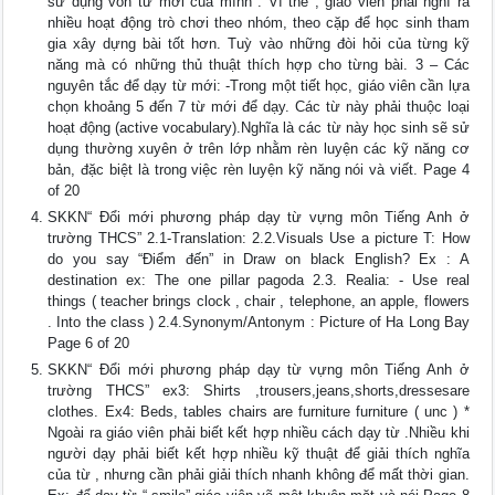
sử dụng vốn từ mới của mình . Vì thế , giáo viên phải nghĩ ra
nhiều hoạt động trò chơi theo nhóm, theo cặp để học sinh tham
gia xây dựng bài tốt hơn. Tuỳ vào những đòi hỏi của từng kỹ
năng mà có những thủ thuật thích hợp cho từng bài. 3 – Các
nguyên tắc để dạy từ mới: -Trong một tiết học, giáo viên cần lựa
chọn khoảng 5 đến 7 từ mới để dạy. Các từ này phải thuộc loại
hoạt động (active vocabulary).Nghĩa là các từ này học sinh sẽ sử
dụng thường xuyên ở trên lớp nhằm rèn luyện các kỹ năng cơ
bản, đặc biệt là trong việc rèn luyện kỹ năng nói và viết. Page 4
of 20
SKKN“ Đổi mới phương pháp dạy từ vựng môn Tiếng Anh ở
trường THCS” 2.1-Translation: 2.2.Visuals Use a picture T: How
do you say “Điểm đến” in Draw on black English? Ex : A
destination ex: The one pillar pagoda 2.3. Realia: - Use real
things ( teacher brings clock , chair , telephone, an apple, flowers
. Into the class ) 2.4.Synonym/Antonym : Picture of Ha Long Bay
Page 6 of 20
SKKN“ Đổi mới phương pháp dạy từ vựng môn Tiếng Anh ở
trường THCS” ex3: Shirts ,trousers,jeans,shorts,dressesare
clothes. Ex4: Beds, tables chairs are furniture furniture ( unc ) *
Ngoài ra giáo viên phải biết kết hợp nhiều cách dạy từ .Nhiều khi
người dạy phải biết kết hợp nhiều kỹ thuật để giải thích nghĩa
của từ , nhưng cần phải giải thích nhanh không để mất thời gian.