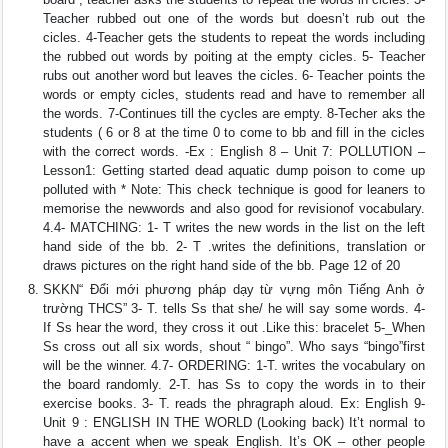
Teacher rubbed out one of the words but doesn’t rub out the
cicles. 4-Teacher gets the students to repeat the words including
the rubbed out words by poiting at the empty cicles. 5- Teacher
rubs out another word but leaves the cicles. 6- Teacher points the
words or empty cicles, students read and have to remember all
the words. 7-Continues till the cycles are empty. 8-Techer aks the
students ( 6 or 8 at the time 0 to come to bb and fill in the cicles
with the correct words. -Ex : English 8 – Unit 7: POLLUTION –
Lesson1: Getting started dead aquatic dump poison to come up
polluted with * Note: This check technique is good for leaners to
memorise the newwords and also good for revisionof vocabulary.
4.4- MATCHING: 1- T writes the new words in the list on the left
hand side of the bb. 2- T .writes the definitions, translation or
draws pictures on the right hand side of the bb. Page 12 of 20
SKKN“ Đổi mới phương pháp dạy từ vựng môn Tiếng Anh ở
trường THCS” 3- T. tells Ss that she/ he will say some words. 4-
If Ss hear the word, they cross it out .Like this: bracelet 5-_When
Ss cross out all six words, shout “ bingo”. Who says “bingo”first
will be the winner. 4.7- ORDERING: 1-T. writes the vocabulary on
the board randomly. 2-T. has Ss to copy the words in to their
exercise books. 3- T. reads the phragraph aloud. Ex: English 9-
Unit 9 : ENGLISH IN THE WORLD (Looking back) It’t normal to
have a accent when we speak English. It’s OK – other people