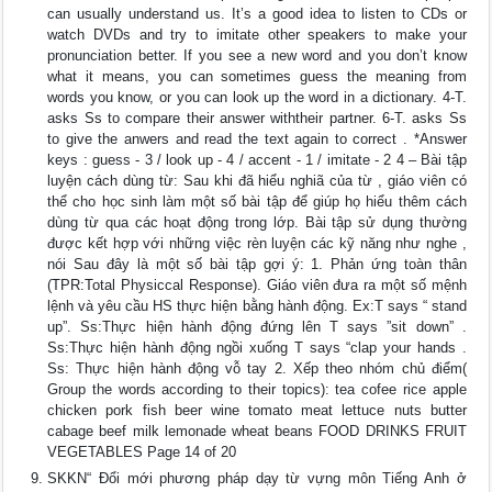
can usually understand us. It’s a good idea to listen to CDs or
watch DVDs and try to imitate other speakers to make your
pronunciation better. If you see a new word and you don’t know
what it means, you can sometimes guess the meaning from
words you know, or you can look up the word in a dictionary. 4-T.
asks Ss to compare their answer withtheir partner. 6-T. asks Ss
to give the anwers and read the text again to correct . *Answer
keys : guess - 3 / look up - 4 / accent - 1 / imitate - 2 4 – Bài tập
luyện cách dùng từ: Sau khi đã hiểu nghiã của từ , giáo viên có
thể cho học sinh làm một số bài tập để giúp họ hiểu thêm cách
dùng từ qua các hoạt động trong lớp. Bài tập sử dụng thường
được kết hợp với những việc rèn luyện các kỹ năng như nghe ,
nói Sau đây là một số bài tập gợi ý: 1. Phản ứng toàn thân
(TPR:Total Physiccal Response). Giáo viên đưa ra một số mệnh
lệnh và yêu cầu HS thực hiện bằng hành động. Ex:T says “ stand
up”. Ss:Thực hiện hành động đứng lên T says ”sit down” .
Ss:Thực hiện hành động ngồi xuống T says “clap your hands .
Ss: Thực hiện hành động vỗ tay 2. Xếp theo nhóm chủ điểm(
Group the words according to their topics): tea cofee rice apple
chicken pork fish beer wine tomato meat lettuce nuts butter
cabage beef milk lemonade wheat beans FOOD DRINKS FRUIT
VEGETABLES Page 14 of 20
SKKN“ Đổi mới phương pháp dạy từ vựng môn Tiếng Anh ở