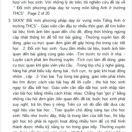
hợp với học sinh. Với những lý do trên, tôi nghiên cứu đề tài về
:“ Đổi mới phương pháp dạy từ vựng môn tiếng Anh ở trường
THCS” . Page 2 of 20
SKKN“ Đổi mới phương pháp dạy từ vựng môn Tiếng Anh ở
trường THCS” - Giáo viên cần đầu tư nhiều thời gian để tìm kiếm
tài liệu, hình ảnh liên quan đến chủ đề, đồng thời không ngừng
cập nhật thông tin để hỗ trợ bài giảng. -Thường xuyên làm đồ
dùng ,giáo cụ trực quan đơn giản để gây hứng thú trong các tiết
học . 2. Đối với học sinh: -Sưu tầm nhiều tài liệu, tranh ảnh liên
quan đến bài giảng cùng giáo viên. -Tìm trước từ mới ở nhà. -
Luyện cách phát âm thường xuyên. -Tích cực làm đồ dùng ,giáo
cụ trực quan khi giáo viên yêu cầu . -Trong lớp chú ý nghe giảng,
hăng hái phát biểu xây dựng bài , tích cực, tự giác khi hoạt động
nhóm , cặp . 2- Vào bài: Tuỳ từng bài giảng, giáo viên phải khéo
léo tìm được cách vào bài hay để lôi cuốn , thu hút học sinh
ngay từ đầu tiết học. Giáo viên cần dẫn dắt học sinh nhập tâm
vào bài học bằng nhiều cách khác nhau. Chẳng hạn “gợi ý” bằng
những câu hỏi đơn giản ,liên quan đến đề tài, buộc học sinh phải
suy nghĩ, trả lời theo ý riêng. Trên cơ sở đó dẫn dắt đưa các
ngữ liệu vào bài học . Trao quyền chủ động sáng tạo cho học
sinh: Nếu như trước đây, thầy là trung tâm của tiết học, thì bây
giờ học trò phải là người hoạt động nhiều hơn để có thể hình
thành được nhiều kỹ năng tự tin trong giao tiếp .Thường xuyên