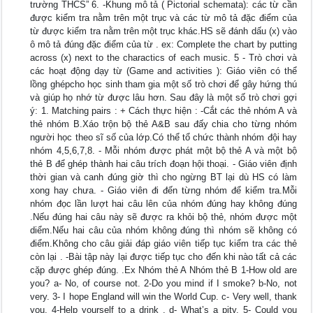
trường THCS” 6. -Khung mô tả ( Pictorial schemata): các từ cần
được kiểm tra nằm trên một trục và các từ mô tả đặc điểm của
từ được kiểm tra nằm trên một trục khác.HS sẽ đánh dấu (x) vào
ô mô tả đúng đặc điểm của từ . ex: Complete the chart by putting
across (x) next to the charactics of each music. 5 - Trò chơi và
các hoạt động dạy từ (Game and activities ): Giáo viên có thể
lồng ghépcho học sinh tham gia một số trò chơi để gây hứng thú
và giúp họ nhớ từ được lâu hơn. Sau đây là một số trò chơi gợi
ý: 1. Matching pairs : + Cách thực hiện : -Cắt các thẻ nhóm A và
thẻ nhóm B.Xáo trộn bộ thẻ A&B sau đấy chia cho từng nhóm
người học theo sĩ số của lớp.Có thể tổ chức thành nhóm đội hay
nhóm 4,5,6,7,8. - Mỗi nhóm được phát một bộ thẻ A và một bộ
thẻ B để ghép thành hai câu trích đoạn hội thoại. - Giáo viên định
thời gian và canh đúng giờ thì cho ngừng BT lại dù HS có làm
xong hay chưa. - Giáo viên đi đến từng nhóm để kiểm tra.Mỗi
nhóm đọc lần lượt hai câu lên của nhóm đúng hay không đúng
.Nếu đúng hai câu này sẽ được ra khỏi bộ thẻ, nhóm được một
diểm.Nếu hai câu của nhóm không đúng thì nhóm sẽ không có
điểm.Không cho câu giải đáp giáo viên tiếp tục kiểm tra các thẻ
còn lại . -Bài tập này lại được tiếp tục cho đến khi nào tất cả các
cặp được ghép đúng. .Ex Nhóm thẻ A Nhóm thẻ B 1-How old are
you? a- No, of course not. 2-Do you mind if I smoke? b-No, not
very. 3- I hope England will win the World Cup. c- Very well, thank
you. 4-Help yourself to a drink . d- What’s a pity. 5- Could you