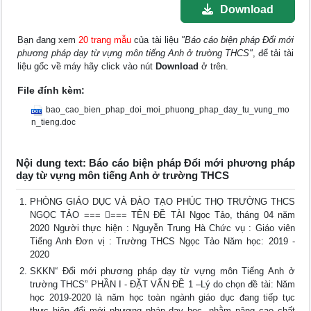
Download
Bạn đang xem
20 trang mẫu
của tài liệu
"Báo cáo biện pháp Đổi mới
phương pháp dạy từ vựng môn tiếng Anh ở trường THCS"
, để tải tài
liệu gốc về máy hãy click vào nút
Download
ở trên.
File đính kèm:
bao_cao_bien_phap_doi_moi_phuong_phap_day_tu_vung_mo
n_tieng.doc
Nội dung text: Báo cáo biện pháp Đổi mới phương pháp
dạy từ vựng môn tiếng Anh ở trường THCS
PHÒNG GIÁO DỤC VÀ ĐÀO TẠO PHÚC THỌ TRƯỜNG THCS
NGỌC TẢO === === TÊN ĐỀ TÀI Ngọc Tảo, tháng 04 năm
2020 Người thực hiện : Nguyễn Trung Hà Chức vụ : Giáo viên
Tiếng Anh Đơn vị : Trường THCS Ngọc Tảo Năm học: 2019 -
2020
SKKN“ Đổi mới phương pháp dạy từ vựng môn Tiếng Anh ở
trường THCS” PHẦN I - ĐẶT VẤN ĐỀ 1 –Lý do chọn đề tài: Năm
học 2019-2020 là năm học toàn ngành giáo dục đang tiếp tục
thực hiện đổi mới phương pháp dạy học, nhằm nâng cao chất