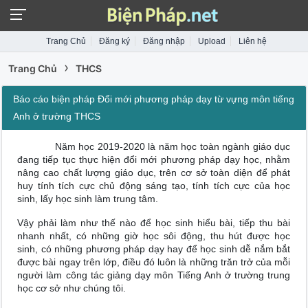
Trang Chủ
Đăng ký
Đăng nhập
Upload
Liên hệ
›
Trang Chủ
THCS
Báo cáo biện pháp Đổi mới phương pháp dạy từ vựng môn tiếng
Anh ở trường THCS
Năm học 2019-2020 là năm học toàn ngành giáo dục
đang tiếp tục thực hiện đổi mới phương pháp dạy học, nhằm
nâng cao chất lượng giáo dục, trên cơ sở toàn diện để phát
huy tính tích cực chủ động sáng tạo, tính tích cực của học
sinh, lấy học sinh làm trung tâm.
Vậy phải làm như thế nào để học sinh hiểu bài, tiếp thu bài
nhanh nhất, có những giờ học sôi động, thu hút được học
sinh, có những phương pháp dạy hay để học sinh dễ nắm bắt
được bài ngay trên lớp, điều đó luôn là những trăn trở của mỗi
người làm công tác giảng dạy môn Tiếng Anh ở trường trung
học cơ sở như chúng tôi.