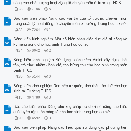
nâng cao chất lượng hoạt động tổ chuyên môn ở trường THCS
28
7786
5
Báo cáo biện pháp Nâng cao vai trò của tổ trưởng chuyên môn
trong quản lý hoạt động tổ chuyên môn ở trường Trung học cơ sở
33
7264
1
Sáng kiến kinh nghiệm Một số biện pháp giáo dục giá trị sống và
kỹ năng sống cho học sinh Trung học cơ sở
24
6042
2
Sáng kiến kinh nghiệm Sử dụng phần mềm Violet xây dựng bài
tập, trò chơi nhằm đánh giá, tạo hứng thú cho học sinh trong môn
Sinh THCS
29
5144
0
Sáng kiến kinh nghiệm Rèn nếp tự quản, tinh thần tập thể cho học
sinh tại Trường THCS
13
4780
3
Báo cáo biện pháp Dùng phương pháp trò chơi để nâng cao hiệu
quả luyện tập môn bóng rổ cho học sinh trung học cơ sở
20
4592
3
Báo cáo biện pháp Nâng cao hiệu quả sử dụng các phương tiện