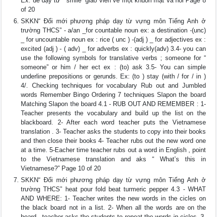
Ex: để dạy từ “ smile” giáo viên vẽ một khuôn mặt và nói Page 8
of 20
SKKN“ Đổi mới phương pháp dạy từ vựng môn Tiếng Anh ở
trường THCS” - a/an _for countable noun ex: a destination -(unc)
_ for uncountable noun ex : rice ( unc ) -(adj ) _ for adjectives ex :
excited (adj ) - ( adv) _ for adverbs ex : quickly(adv) 3.4- you can
use the following symbols for translative verbs ; someone for “
someone” or him / her ect ex : (to) ask 3.5- You can simple
underline prepositions or gerunds. Ex: (to ) stay (with / for / in )
4/. Checking techniques for vocabulary Rub out and Jumbled
words Remember Bingo Ordering 7 techniques Slapon the board
Matching Slapon the board 4.1 - RUB OUT AND REMEMBER : 1-
Teacher presents the vocabulary and build up the list on the
blackboard. 2- After each word teacher puts the Vietnamese
translation . 3- Teacher asks the students to copy into their books
and then close their books 4- Teacher rubs out the new word one
at a time. 5-Eacher time teacher rubs out a word in English , point
to the Vietnamese translation and aks “ What’s this in
Vietnamese?” Page 10 of 20
SKKN“ Đổi mới phương pháp dạy từ vựng môn Tiếng Anh ở
trường THCS” heat pour fold beat turmeric pepper 4.3 - WHAT
AND WHERE: 1- Teacher writes the new words in the cicles on
the black board not in a list. 2- When all the words are on the
board , teacher asks the students to repeat the words in cicles. 3-