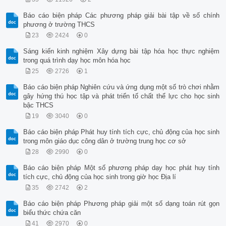
Báo cáo biện pháp Các phương pháp giải bài tập về số chính
phương ở trường THCS
23
2424
0
Sáng kiến kinh nghiệm Xây dựng bài tập hóa học thực nghiệm
trong quá trình dạy học môn hóa học
25
2726
1
Báo cáo biện pháp Nghiên cứu và ứng dụng một số trò chơi nhằm
gây hứng thú học tập và phát triển tố chất thể lực cho học sinh
bậc THCS
19
3040
0
Báo cáo biện pháp Phát huy tính tích cực, chủ động của học sinh
trong môn giáo dục công dân ở trường trung học cơ sở
28
2990
0
Báo cáo biện pháp Một số phương pháp dạy học phát huy tính
tích cực, chủ động của học sinh trong giờ học Địa lí
35
2742
2
Báo cáo biện pháp Phương pháp giải một số dạng toán rút gọn
biểu thức chứa căn
41
2970
0