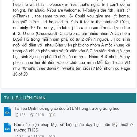
help me with this , please? e- Yes ,that’s right. 6- I can’t come
tonight. I’m afraid. f-You are welcome. 7-Today’s the 4th , isn’t it?
g-Thanks , the same to you. 8- Could you give me lift home,
tonight? h-Yes, I’d be glad to. 9-Is it far to the station? i-Yes,
certainly. 10- I’m sorry ,I’m late . j-It’s a pleasure.I’m glad you like
it. 2. Ô chữ (Crossword) -Chia lớp ra làm nhiều nhóm A và nhóm
B.Số HS trong mỗi nhóm phải có từ 2 đến 4 người. . Học sinh
ngồi đối diện với nhau.Giáo viên phát cho nhóm A một khung kẻ
trong đó chỉ có phần nửa số từ điền vào ô.Giáo viên định giờ cho
học sinh đọc qua phần ô chữ của mình . - Nhóm B & nhóm Athay
phiên nhau hỏi để điền vào ô chữ của mình.Mỗi lần 1 câu VD
như “What’s three down?”, “what’s ten cross? Mỗi nhóm cố Page
16 of 20
TÀI LIỆU LIÊN QUAN
Tài liệu Định hướng giáo dục STEM trong trường trung học
136
3118
0
Báo cáo biện pháp Một số biện pháp dạy học môn Mỹ thuật ở
trường THCS
35
11926
2