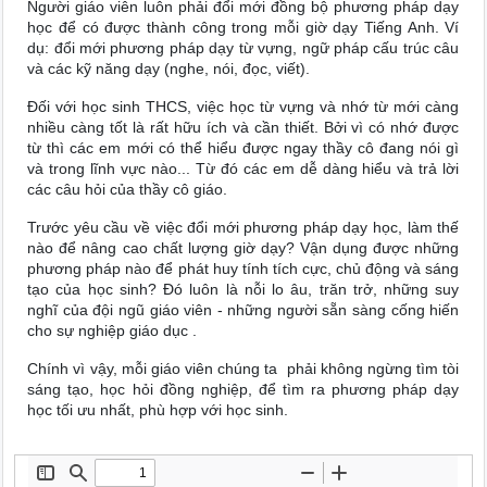
Người giáo viên luôn phải đổi mới đồng bộ phương pháp dạy
học để có được thành công trong mỗi giờ dạy Tiếng Anh. Ví
dụ: đổi mới phương pháp dạy từ vựng, ngữ pháp cấu trúc câu
và các kỹ năng dạy (nghe, nói, đọc, viết).
Đối với học sinh THCS, việc học từ vựng và nhớ từ mới càng
nhiều càng tốt là rất hữu ích và cần thiết. Bởi vì có nhớ được
từ thì các em mới có thể hiểu được ngay thầy cô đang nói gì
và trong lĩnh vực nào... Từ đó các em dễ dàng hiểu và trả lời
các câu hỏi của thầy cô giáo.
Trước yêu cầu về việc đổi mới phương pháp dạy học, làm thế
nào để nâng cao chất lượng giờ dạy? Vận dụng được những
phương pháp nào để phát huy tính tích cực, chủ động và sáng
tạo của học sinh? Đó luôn là nỗi lo âu, trăn trở, những suy
nghĩ của đội ngũ giáo viên - những người sẵn sàng cống hiến
cho sự nghiệp giáo dục .
Chính vì vậy, mỗi giáo viên chúng ta phải không ngừng tìm tòi
sáng tạo, học hỏi đồng nghiệp, để tìm ra phương pháp dạy
học tối ưu nhất, phù hợp với học sinh.