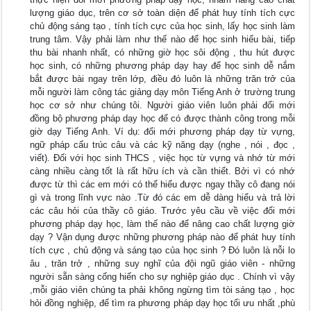
lượng giáo dục, trên cơ sở toàn diện để phát huy tính tích cực
chủ động sáng tạo , tính tích cực của học sinh, lấy học sinh làm
trung tâm. Vậy phải làm như thế nào để học sinh hiểu bài, tiếp
thu bài nhanh nhất, có những giờ học sôi động , thu hút được
học sinh, có những phương pháp dạy hay để học sinh dễ nắm
bắt được bài ngay trên lớp, điều đó luôn là những trăn trở của
mỗi người làm công tác giảng dạy môn Tiếng Anh ở trường trung
học cơ sở như chúng tôi. Người giáo viên luôn phải đổi mới
đồng bộ phương pháp dạy học để có được thành công trong mỗi
giờ dạy Tiếng Anh. Ví dụ: đổi mới phương pháp dạy từ vựng,
ngữ pháp cấu trúc câu và các kỹ năng dạy (nghe , nói , đọc ,
viết). Đối với học sinh THCS , việc học từ vựng và nhớ từ mới
càng nhiều càng tốt là rất hữu ích và cần thiết. Bởi vì có nhớ
được từ thì các em mới có thể hiểu được ngay thầy cô đang nói
gì và trong lĩnh vực nào .Từ đó các em dễ dàng hiểu và trả lời
các câu hỏi của thầy cô giáo. Trước yêu cầu về việc đổi mới
phương pháp dạy học, làm thế nào để nâng cao chất lượng giờ
dạy ? Vận dụng được những phương pháp nào để phát huy tính
tích cực , chủ động và sáng tạo của học sinh ? Đó luôn là nỗi lo
âu , trăn trở , những suy nghĩ của đội ngũ giáo viên - những
người sẵn sàng cống hiến cho sự nghiệp giáo dục . Chính vì vậy
,mỗi giáo viên chúng ta phải không ngừng tìm tòi sáng tạo , học
hỏi đồng nghiệp, để tìm ra phương pháp dạy học tối ưu nhất ,phù