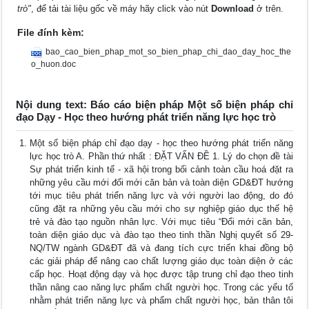
trò"
, để tải tài liệu gốc về máy hãy click vào nút
Download
ở trên.
File đính kèm:
bao_cao_bien_phap_mot_so_bien_phap_chi_dao_day_hoc_the
o_huon.doc
Nội dung text: Báo cáo biện pháp Một số biện pháp chỉ
đạo Dạy - Học theo hướng phát triển năng lực học trò
Một số biện pháp chỉ đạo dạy - học theo hướng phát triển năng
lực học trò A. Phần thứ nhất : ĐẶT VẤN ĐỀ 1. Lý do chọn đề tài
Sự phát triển kinh tế - xã hội trong bối cảnh toàn cầu hoá đặt ra
những yêu cầu mới đối mới căn bản và toàn diện GD&ĐT hướng
tới mục tiêu phát triển năng lực và với người lao động, do đó
cũng đặt ra những yêu cầu mới cho sự nghiệp giáo dục thế hệ
trẻ và đào tạo nguồn nhân lực. Với mục tiêu “Đổi mới căn bản,
toàn diện giáo dục và đào tạo theo tinh thần Nghị quyết số 29-
NQ/TW ngành GD&ĐT đã và đang tích cực triển khai đồng bộ
các giải pháp để nâng cao chất lượng giáo dục toàn diện ở các
cấp học. Hoạt động dạy và học được tập trung chỉ đạo theo tinh
thần nâng cao năng lực phẩm chất người học. Trong các yếu tố
nhằm phát triển năng lực và phẩm chất người học, bản thân tôi