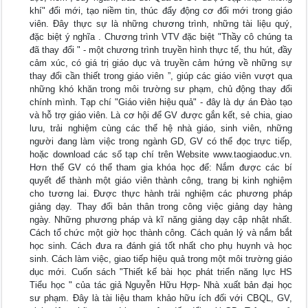
khí" đổi mới, tạo niềm tin, thúc đẩy động cơ đổi mới trong giáo
viên. Đây thực sự là những chương trình, những tài liệu quý,
đặc biệt ý nghĩa . Chương trình VTV đặc biệt "Thầy cô chúng ta
đã thay đổi " - một chương trình truyền hình thực tế, thu hút, đầy
cảm xúc, có giá trị giáo dục và truyền cảm hứng về những sự
thay đổi cần thiết trong giáo viên ”, giúp các giáo viên vượt qua
những khó khăn trong môi trường sư phạm, chủ động thay đổi
chính mình. Tạp chí "Giáo viên hiệu quả" - đây là dự án Đào tạo
và hỗ trợ giáo viên. Là cơ hội để GV được gắn kết, sẻ chia, giao
lưu, trải nghiệm cùng các thể hệ nhà giáo, sinh viên, những
người đang làm việc trong ngành GD, GV có thể đọc trực tiếp,
hoặc download các số tạp chí trên Website www.taogiaoduc.vn.
Hơn thế GV có thể tham gia khóa học để: Nắm được các bí
quyết để thành một giáo viên thành công, trang bị kinh nghiệm
cho tương lai. Được thực hành trải nghiệm các phương pháp
giảng dạy. Thay đổi bản thân trong công việc giảng dạy hàng
ngày. Những phương pháp và kĩ năng giảng dạy cập nhật nhất.
Cách tổ chức một giờ học thành công. Cách quản lý và nắm bắt
học sinh. Cách đưa ra đánh giá tốt nhất cho phụ huynh và học
sinh. Cách làm việc, giao tiếp hiệu quả trong một môi trường giáo
dục mới. Cuốn sách "Thiết kế bài học phát triển năng lực HS
Tiểu học " của tác giả Nguyễn Hữu Hợp- Nhà xuất bản đại học
sư phạm. Đây là tài liệu tham khảo hữu ích đối với CBQL, GV,