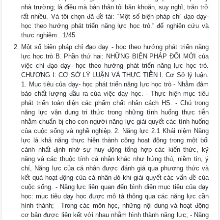
nhà trường; là điều mà bản thân tôi băn khoăn, suy nghĩ, trăn trở
rất nhiều. Và tôi chọn đã đề tài: “Một số biện pháp chỉ đạo dạy-
học theo hướng phát triển năng lực học trò.” để nghiên cứu và
thực nghiệm . 1/45
Một số biện pháp chỉ đạo dạy - học theo hướng phát triển năng
lực học trò B. Phần thứ hai: NHỮNG BIỆN PHÁP ĐỔI MỚI của
việc chỉ đạo dạy- học theo hướng phát triển năng lực học trò.
CHƯƠNG I: CƠ SỞ LÝ LUẬN VÀ THỰC TIỄN I. Cơ Sở lý luận.
1. Mục tiêu của dạy- học phát triển năng lực học trò - Nhằm đảm
bảo chất lượng đầu ra của việc dạy học. - Thực hiện mục tiêu
phát triển toàn diện các phẩm chất nhân cách HS. - Chú trọng
năng lực vận dụng tri thức trong những tình huống thực tiễn
nhằm chuẩn bị cho con người năng lực giải quyết các tình huống
của cuộc sống và nghề nghiệp. 2. Năng lực 2.1 Khái niệm Năng
lực là khả năng thực hiện thành công hoạt động trong một bối
cảnh nhất định nhờ sự huy động tổng hợp các kiến thức, kỹ
năng và các thuộc tính cá nhân khác như hứng thú, niềm tin, ý
chí, Năng lực của cá nhân được đánh giá qua phương thức và
kết quả hoạt động của cá nhân đó khi giải quyết các vấn đề của
cuộc sống. - Năng lực liên quan đến bình diện mục tiêu của dạy
học: mục tiêu dạy học được mô tả thông qua các năng lực cần
hình thành; - Trong các môn học, những nội dung và hoạt động
cơ bản được liên kết với nhau nhằm hình thành năng lực; - Năng