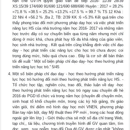
hạn chế GVTH quyết giao vấn đề tiếp 2016- 11/39 28/39
XS:15/39 174/690 91/690 121/690 688/690 Huyện : 2017 = 28.2%
=71.8 % =38.5 = 25.2% =13.2% =17.5 % = 99.7 % TS 12 Khá :
22 Nhì 4 =56.2 % ,Ba 2, TB: 2/39 KK :6 =5.3% Kết quả trên cho
thấy phong trào đổi mới phương pháp dạy học và việc phát triển
năng lực HS của nhà trường năm học 2016- 2017 và những năm
học trước đây có sự chuyển biến qua từng năm nhưng mới chỉ
dừng ở mức khá, chưa phát huy tối đa khả năng của giáo viên,
học sinh nhà trường . Kết quả trên cũng khẳng định việc chỉ đạo
dạy - học phát triển các năng lực cho học trò chưa được coi
trọng đúng mức, hiệu quả chưa cao . Đây là cơ sở để bản thân
tôi đề xuất “ Một số biện pháp chỉ đạo dạy- học theo hướng phát
triển năng lực học trò.” 5/45
Một số biện pháp chỉ đạo dạy - học theo hướng phát triển năng
lực học trò hướng đổi mới theo hướng phát triển năng lực HS. -
Tổ chức học tập, nghiên cứu, trao đổi, thảo luận về dạy -học
theo hướng phát triển năng lực học trò ngay sau chuyên đề hè
2016 do PGD tổ chức và trong năm học (chuyên đề chuyên môn,
sinh hoạt tổ khối chuyên môn, trong các kỳ hội giảng, thi giáo
viên giỏi, thí điểm mô hình dạy học mới VNEN, phương pháp
Bàn tay nặn bột, dạy Mỹ thuật theo PP mới , trong các hoạt động
ngoài giờ lên lớp ) - Giới thiệu chia sẻ một số địa chỉ trang Web,
tạp chí,, tài liệu, chương trình truyền hình để GV quan tâm, tìm
đọc, xem , suy ngẫm, trao đổi Qua đó GV được cập nhật "không