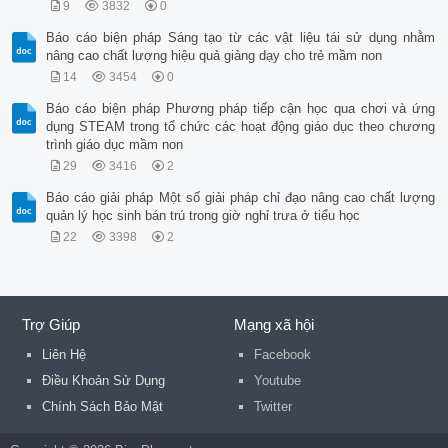
9
3832
0
Báo cáo biện pháp Sáng tạo từ các vật liệu tái sử dụng nhằm
nâng cao chất lượng hiệu quả giảng dạy cho trẻ mầm non
14
3454
0
Báo cáo biện pháp Phương pháp tiếp cận học qua chơi và ứng
dụng STEAM trong tổ chức các hoạt động giáo dục theo chương
trình giáo dục mầm non
29
3416
2
Báo cáo giải pháp Một số giải pháp chỉ đạo nâng cao chất lượng
quản lý học sinh bán trú trong giờ nghỉ trưa ở tiểu học
22
3398
2
Trợ Giúp
Mạng xã hội
Liên Hệ
Facebook
Điều Khoản Sử Dụng
Youtube
Chính Sách Bảo Mật
Twitter