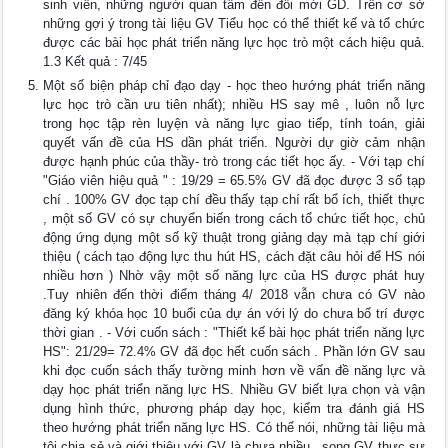
sinh viên, những người quan tâm đến đổi mới GD. Trên cơ sở
những gợi ý trong tài liệu GV Tiểu học có thể thiết kế và tổ chức
được các bài học phát triển năng lực học trò một cách hiệu quả.
1.3 Kết quả : 7/45
Một số biện pháp chỉ đạo dạy - học theo hướng phát triển năng
lực học trò cần ưu tiên nhất); nhiều HS say mê , luôn nỗ lực
trong học tập rèn luyện và năng lực giao tiếp, tính toán, giải
quyết vấn đề của HS dần phát triển. Người dự giờ cảm nhận
được hạnh phúc của thầy- trò trong các tiết học ấy. - Với tạp chí
"Giáo viên hiệu quả " : 19/29 = 65.5% GV đã đọc được 3 số tạp
chí . 100% GV đọc tạp chí đều thấy tạp chí rất bổ ích, thiết thực
, một số GV có sự chuyển biến trong cách tổ chức tiết học, chủ
động ứng dụng một số kỹ thuật trong giảng dạy mà tạp chí giới
thiệu ( cách tạo động lực thu hút HS, cách đặt câu hỏi để HS nói
nhiều hơn ) Nhờ vậy một số năng lực của HS được phát huy
.Tuy nhiên đến thời điểm tháng 4/ 2018 vẫn chưa có GV nào
đăng ký khóa học 10 buổi của dự án với lý do chưa bố trí được
thời gian . - Với cuốn sách : "Thiết kế bài học phát triển năng lực
HS": 21/29= 72.4% GV đã đọc hết cuốn sách . Phần lớn GV sau
khi đọc cuốn sách thấy tường minh hơn về vấn đề năng lực và
dạy học phát triển năng lực HS. Nhiều GV biết lựa chọn và vận
dụng hình thức, phương pháp dạy học, kiểm tra đánh giá HS
theo hướng phát triển năng lực HS. Có thể nói, những tài liệu mà
tôi chia sẻ và giới thiệu với GV là chưa nhiều , song GV thực sự