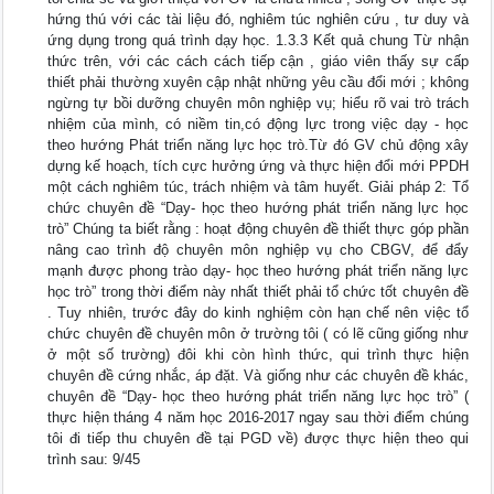
hứng thú với các tài liệu đó, nghiêm túc nghiên cứu , tư duy và
ứng dụng trong quá trình dạy học. 1.3.3 Kết quả chung Từ nhận
thức trên, với các cách cách tiếp cận , giáo viên thấy sự cấp
thiết phải thường xuyên cập nhật những yêu cầu đổi mới ; không
ngừng tự bồi dưỡng chuyên môn nghiệp vụ; hiểu rõ vai trò trách
nhiệm của mình, có niềm tin,có động lực trong việc dạy - học
theo hướng Phát triển năng lực học trò.Từ đó GV chủ động xây
dựng kế hoạch, tích cực hưởng ứng và thực hiện đổi mới PPDH
một cách nghiêm túc, trách nhiệm và tâm huyết. Giải pháp 2: Tổ
chức chuyên đề “Dạy- học theo hướng phát triển năng lực học
trò” Chúng ta biết rằng : hoạt động chuyên đề thiết thực góp phần
nâng cao trình độ chuyên môn nghiệp vụ cho CBGV, để đẩy
mạnh được phong trào dạy- học theo hướng phát triển năng lực
học trò” trong thời điểm này nhất thiết phải tổ chức tốt chuyên đề
. Tuy nhiên, trước đây do kinh nghiệm còn hạn chế nên việc tổ
chức chuyên đề chuyên môn ở trường tôi ( có lẽ cũng giống như
ở một số trường) đôi khi còn hình thức, qui trình thực hiện
chuyên đề cứng nhắc, áp đặt. Và giống như các chuyên đề khác,
chuyên đề “Dạy- học theo hướng phát triển năng lực học trò” (
thực hiện tháng 4 năm học 2016-2017 ngay sau thời điểm chúng
tôi đi tiếp thu chuyên đề tại PGD về) được thực hiện theo qui
trình sau: 9/45