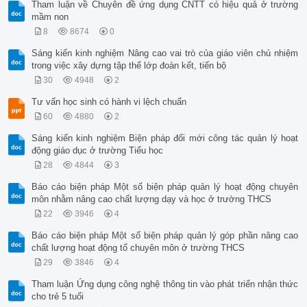
Tham luận về Chuyên đề ứng dụng CNTT có hiệu quả ở trường
mầm non
8
8674
0
Sáng kiến kinh nghiệm Nâng cao vai trò của giáo viên chủ nhiệm
trong việc xây dựng tập thể lớp đoàn kết, tiến bộ
30
4948
2
Tư vấn học sinh có hành vi lệch chuẩn
60
4880
2
Sáng kiến kinh nghiệm Biện pháp đổi mới công tác quản lý hoạt
động giáo dục ở trường Tiểu học
28
4844
3
Báo cáo biện pháp Một số biện pháp quản lý hoạt động chuyên
môn nhằm nâng cao chất lượng dạy và học ở trường THCS
22
3946
4
Báo cáo biện pháp Một số biện pháp quản lý góp phần nâng cao
chất lượng hoạt động tổ chuyên môn ở trường THCS
29
3846
4
Tham luận Ứng dụng công nghệ thông tin vào phát triển nhận thức
cho trẻ 5 tuổi