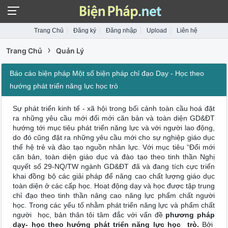
Trang Chủ
Đăng ký
Đăng nhập
Upload
Liên hệ
›
Trang Chủ
Quản Lý
Báo cáo biện pháp Một số biện pháp chỉ đạo Dạy - Học theo
hướng phát triển năng lực học trò
Sự phát triển kinh tế - xã hội trong bối cảnh toàn cầu hoá đặt
ra những yêu cầu mới đối mới căn bản và toàn diện GD&ĐT
hướng tới mục tiêu phát triển năng lực và với người lao động,
do đó cũng đặt ra những yêu cầu mới cho sự nghiệp giáo dục
thế hệ trẻ và đào tạo nguồn nhân lực. Với mục tiêu “Đổi mới
căn bản, toàn diện giáo dục và đào tạo theo tinh thần Nghị
quyết số 29-NQ/TW ngành GD&ĐT đã và đang tích cực triển
khai đồng bộ các giải pháp để nâng cao chất lượng giáo dục
toàn diện ở các cấp học. Hoạt động dạy và học được tập trung
chỉ đạo theo tinh thần nâng cao năng lực phẩm chất người
học. Trong các yếu tố nhằm phát triển năng lực và phẩm chất
người học, bản thân tôi tâm đắc với vấn đề
phương pháp
dạy- học theo hướng phát triển năng lực học trò.
Bởi