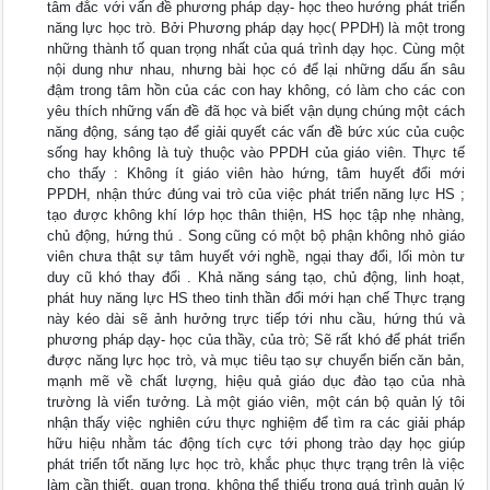
tâm đắc với vấn đề phương pháp dạy- học theo hướng phát triển
năng lực học trò. Bởi Phương pháp dạy học( PPDH) là một trong
những thành tố quan trọng nhất của quá trình dạy học. Cùng một
nội dung như nhau, nhưng bài học có để lại những dấu ấn sâu
đậm trong tâm hồn của các con hay không, có làm cho các con
yêu thích những vấn đề đã học và biết vận dụng chúng một cách
năng động, sáng tạo để giải quyết các vấn đề bức xúc của cuộc
sống hay không là tuỳ thuộc vào PPDH của giáo viên. Thực tế
cho thấy : Không ít giáo viên hào hứng, tâm huyết đổi mới
PPDH, nhận thức đúng vai trò của việc phát triển năng lực HS ;
tạo được không khí lớp học thân thiện, HS học tập nhẹ nhàng,
chủ động, hứng thú . Song cũng có một bộ phận không nhỏ giáo
viên chưa thật sự tâm huyết với nghề, ngại thay đổi, lối mòn tư
duy cũ khó thay đổi . Khả năng sáng tạo, chủ động, linh hoạt,
phát huy năng lực HS theo tinh thần đổi mới hạn chế Thực trạng
này kéo dài sẽ ảnh hưởng trực tiếp tới nhu cầu, hứng thú và
phương pháp dạy- học của thầy, của trò; Sẽ rất khó để phát triển
được năng lực học trò, và mục tiêu tạo sự chuyển biến căn bản,
mạnh mẽ về chất lượng, hiệu quả giáo dục đào tạo của nhà
trường là viển tưởng. Là một giáo viên, một cán bộ quản lý tôi
nhận thấy việc nghiên cứu thực nghiệm để tìm ra các giải pháp
hữu hiệu nhằm tác động tích cực tới phong trào dạy học giúp
phát triển tốt năng lực học trò, khắc phục thực trạng trên là việc
làm cần thiết, quan trọng, không thể thiếu trong quá trình quản lý