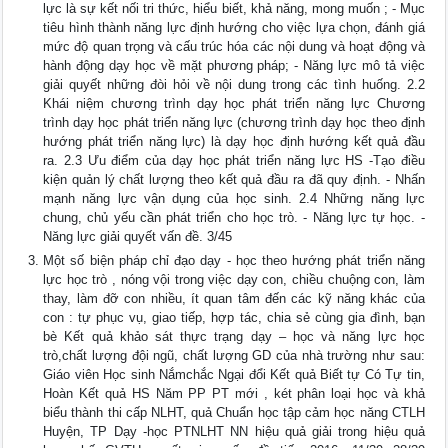
lực là sự kết nối tri thức, hiểu biết, khả năng, mong muốn ; - Mục
tiêu hình thành năng lực định hướng cho việc lựa chọn, đánh giá
mức độ quan trọng và cấu trúc hóa các nội dung và hoạt động và
hành động dạy học về mặt phương pháp; - Năng lực mô tả việc
giải quyết những đòi hỏi về nội dung trong các tình huống. 2.2
Khái niệm chương trình dạy học phát triển năng lực Chương
trình dạy học phát triển năng lực (chương trình dạy học theo định
hướng phát triển năng lực) là dạy học định hướng kết quả đầu
ra. 2.3 Ưu điểm của dạy học phát triển năng lực HS -Tạo điều
kiện quản lý chất lượng theo kết quả đầu ra đã quy định. - Nhấn
mạnh năng lực vận dụng của học sinh. 2.4 Những năng lực
chung, chủ yếu cần phát triển cho học trò. - Năng lực tự học. -
Năng lực giải quyết vấn đề. 3/45
Một số biện pháp chỉ đạo dạy - học theo hướng phát triển năng
lực học trò , nóng vội trong việc dạy con, chiều chuộng con, làm
thay, làm đỡ con nhiều, ít quan tâm đến các kỹ năng khác của
con : tự phục vụ, giao tiếp, hợp tác, chia sẻ cùng gia đình, bạn
bè Kết quả khảo sát thực trạng dạy – học và năng lực học
trò,chất lượng đội ngũ, chất lượng GD của nhà trường như sau:
Giáo viên Học sinh Nắmchắc Ngại đổi Kết quả Biết tự Có Tự tin,
Hoàn Kết quả HS Năm PP PT mới , két phân loại học và khả
biểu thành thi cấp NLHT, quả Chuẩn học tập cảm học năng CTLH
Huyện, TP Dạy -học PTNLHT NN hiệu quả giải trong hiệu quả