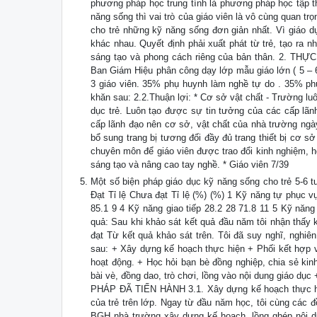
phương pháp học trung tính là phương pháp học tập t
năng sống thì vai trò của giáo viên là vô cùng quan tr
cho trẻ những kỹ năng sống đơn giản nhất. Vì giáo d
khác nhau. Quyết định phải xuất phát từ trẻ, tạo ra nh
sáng tạo và phong cách riêng của bản thân. 2. THỰ
Ban Giám Hiệu phân công dạy lớp mẫu giáo lớn ( 5 – 6 
3 giáo viên. 35% phụ huynh làm nghề tự do . 35% phụ
khăn sau: 2.2.Thuận lợi: * Cơ sở vật chất - Trường luô
dục trẻ. Luôn tạo được sự tin tưởng của các cấp lã
cấp lãnh đạo nên cơ sở, vật chất của nhà trường ngày
bổ sung trang bị tương đối đầy đủ trang thiết bị cơ sở
chuyên môn để giáo viên được trao đổi kinh nghiệm, h
sáng tạo và nâng cao tay nghề. * Giáo viên 7/39
Một số biện pháp giáo dục kỹ năng sống cho trẻ 5-6 
Đạt Tỉ lệ Chưa đạt Tỉ lệ (%) (%) 1 Kỹ năng tự phục v
85.1 9 4 Kỹ năng giao tiếp 28.2 28 71.8 11 5 Kỹ năng
quả: Sau khi khảo sát kết quả đầu năm tôi nhận thấy k
đạt Từ kết quả khảo sát trên. Tôi đã suy nghĩ, nghiê
sau: + Xây dựng kế hoạch thực hiện + Phối kết hợp vớ
hoạt động. + Học hỏi bạn bè đồng nghiệp, chia sẻ ki
bài vè, đồng dao, trò chơi, lồng vào nội dung giáo dụ
PHÁP ĐÃ TIẾN HÀNH 3.1. Xây dựng kế hoạch thực hiệ
của trẻ trên lớp. Ngay từ đầu năm học, tôi cùng các đ
BGH nhà trường xây dựng kế hoạch, lồng ghép nội du