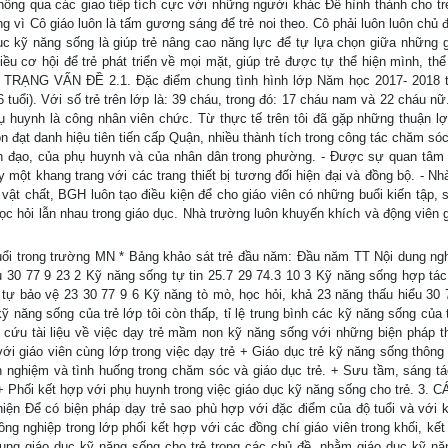
hông qua các giao tiếp tích cực với những người khác Để hình thành cho tr
ọng vì Cô giáo luôn là tấm gương sáng để trẻ noi theo. Cô phải luôn luôn chủ
ục kỹ năng sống là giúp trẻ nâng cao năng lực để tự lựa chọn giữa những g
iều cơ hội để trẻ phát triển về mọi mặt, giúp trẻ được tự thể hiện mình, th
C TRẠNG VẤN ĐỀ 2.1. Đặc điểm chung tình hình lớp Năm học 2017- 2018 
tuổi). Với số trẻ trên lớp là: 39 cháu, trong đó: 17 cháu nam và 22 cháu nữ
 huynh là công nhân viên chức. Từ thực tế trên tôi đã gặp những thuận lợ
n đạt danh hiệu tiên tiến cấp Quận, nhiều thành tích trong công tác chăm só
nh đạo, của phụ huynh và của nhân dân trong phường. - Được sự quan tâm
 một khang trang với các trang thiết bị tương đối hiện đại và đồng bộ. - Nh
 vật chất, BGH luôn tạo điều kiện để cho giáo viên có những buổi kiến tập, 
ọc hỏi lẫn nhau trong giáo dục. Nhà trường luôn khuyến khích và động viên g
tuổi trong trường MN * Bảng khảo sát trẻ đầu năm: Đầu năm TT Nội dung ng
ụ 30 77 9 23 2 Kỹ năng sống tự tin 25.7 29 74.3 10 3 Kỹ năng sống hợp tác
 tự bảo vệ 23 30 77 9 6 Kỹ năng tò mò, học hỏi, khả 23 năng thấu hiểu 30 
ỹ năng sống của trẻ lớp tôi còn thấp, tỉ lệ trung bình các kỹ năng sống của 
n cứu tài liệu về việc dạy trẻ mầm non kỹ năng sống với những biện pháp t
i giáo viên cùng lớp trong việc dạy trẻ + Giáo dục trẻ kỹ năng sống thông
nh nghiệm và tình huống trong chăm sóc và giáo dục trẻ. + Sưu tầm, sáng t
c + Phối kết hợp với phụ huynh trong việc giáo dục kỹ năng sống cho trẻ. 3. 
n Để có biện pháp dạy trẻ sao phù hợp với đặc điểm của độ tuổi và với 
ồng nghiệp trong lớp phối kết hợp với các đồng chí giáo viên trong khối, kết
ng giáo dục kỹ năng sống cho trẻ trong các chủ đề, nhằm giáo dục kỹ nă