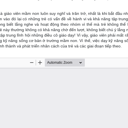
 giáo viên mầm non luôn suy nghĩ và trăn trở, nhất là khi bắt đầu nh
 vào đó lại có những trẻ có vấn đề về hành vi và khả năng tập trung
ng biết lắng nghe và hoạt động theo nhóm vì thế mà trẻ không thể l
rẻ này thường không có khả năng chờ đến lượt, không biết chú ý lắng 
ập trung lĩnh hội những điều cô giáo dạy! Vì vậy, giáo viên phải mất r
g kỹ năng sống cơ bản ở trường mầm non. Vì thế, việc dạy kỹ năng s
h thành và phát triển nhân cách của trẻ và các giai đoạn tiếp theo.