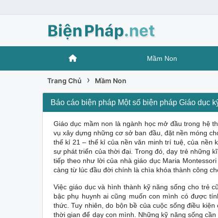
Mầm Non
›
Trang Chủ
Mầm Non
Báo cáo biện pháp Một số biện pháp Giáo dục kỹ
Giáo dục mầm non là ngành học mở đầu trong hệ thố
vụ xây dựng những cơ sở ban đầu, đặt nền móng cho 
thế kỉ 21 – thế kỉ của nền văn minh trí tuệ, của nề
sự phát triển của thời đại. Trong đó, dạy trẻ những k
tiếp theo như lời của nhà giáo dục Maria Montessori
càng từ lúc đầu đời chính là chìa khóa thành công ch
Việc giáo dục và hình thành kỹ năng sống cho trẻ
bậc phụ huynh ai cũng muốn con mình có được tính 
thức. Tuy nhiên, do bộn bề của cuộc sống điều kiện
thời gian để dạy con mình. Những kỹ năng sống cần 