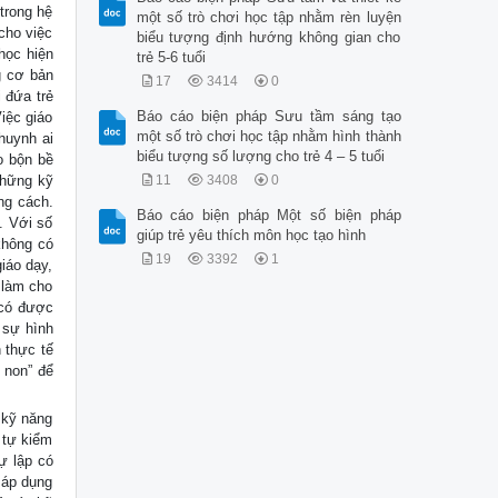
trong hệ
một số trò chơi học tập nhằm rèn luyện
cho việc
biểu tượng định hướng không gian cho
học hiện
trẻ 5-6 tuổi
g cơ bản
17
3414
0
i đứa trẻ
Báo cáo biện pháp Sưu tầm sáng tạo
iệc giáo
một số trò chơi học tập nhằm hình thành
huynh ai
biểu tượng số lượng cho trẻ 4 – 5 tuổi
o bộn bề
Những kỹ
11
3408
0
ng cách.
Báo cáo biện pháp Một số biện pháp
. Với số
giúp trẻ yêu thích môn học tạo hình
không có
19
3392
1
iáo dạy,
 làm cho
ẻ có được
 sự hình
h thực tế
m non” để
 kỹ năng
 tự kiểm
ự lập có
 áp dụng