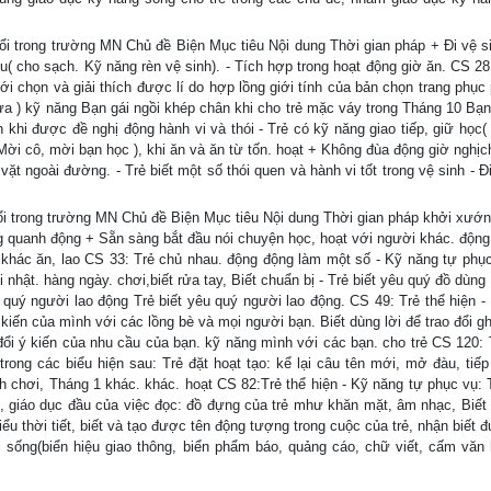
uổi trong trường MN Chủ đề Biện Mục tiêu Nội dung Thời gian pháp + Đi vệ s
iều( cho sạch. Kỹ năng rèn vệ sinh). - Tích hợp trong hoạt động giờ ăn. CS 28
ới chọn và giải thích được lí do hợp lồng giới tính của bản chọn trang phục
 mưa ) kỹ năng Bạn gái ngồi khép chân khi cho trẻ mặc váy trong Tháng 10 Bạn
 khi được đề nghị động hành vi và thói - Trẻ có kỹ năng giao tiếp, giữ học(
Mời cô, mời bạn học ), khi ăn và ăn từ tốn. hoạt + Không đùa động giờ nghịc
t ngoài đường. - Trẻ biết một số thói quen và hành vi tốt trong vệ sinh - Đ
uổi trong trường MN Chủ đề Biện Mục tiêu Nội dung Thời gian pháp khởi xướn
ng quanh động + Sẵn sàng bắt đầu nói chuyện học, hoạt với người khác. động 
khác ăn, lao CS 33: Trẻ chủ nhau. động động làm một số - Kỹ năng tự phục
 nhật. hàng ngày. chơi,biết rửa tay, Biết chuẩn bị - Trẻ biết yêu quý đồ dùng
u quý người lao động Trẻ biết yêu quý người lao động. CS 49: Trẻ thể hiện -
 kiến của mình với các lồng bè và mọi người bạn. Biết dùng lời để trao đổi g
đổi ý kiến của nhu cầu của bạn. kỹ năng mình với các bạn. cho trẻ CS 120: T
rong các biểu hiện sau: Trẻ đặt hoạt tạo: kể lại câu tên mới, mở đàu, tiếp 
 chơi, Tháng 1 khác. khác. hoạt CS 82:Trẻ thể hiện - Kỹ năng tự phục vụ: 
g, giáo dục đầu của việc đọc: đồ đựng của trẻ mhư khăn mặt, âm nhạc, Biết
biểu thời tiết, biết và tạo được tên động tượng trong cuộc của trẻ, nhận biết
c sống(biển hiệu giao thông, biển phẩm báo, quảng cáo, chữ viết, cấm văn 