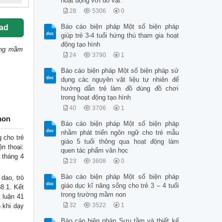
hoạt động với đồ vật
28
5306
0
Báo cáo biện pháp Một số biện pháp
ad
giúp trẻ 3-4 tuổi hứng thú tham gia hoạt
động tạo hình
ường mầm
24
3790
1
Báo cáo biện pháp Một số biện pháp sử
dụng các nguyên vật liệu tự nhiên để
hướng dẫn trẻ làm đồ dùng đồ chơi
trong hoạt động tạo hình
40
3706
1
non
Báo cáo biện pháp Một số biện pháp
nhằm phát triển ngôn ngữ cho trẻ mẫu
cho trẻ
giáo 5 tuổi thông qua hoạt động làm
n thoại:
quen tác phẩm văn học
 tháng 4
23
3608
0
Báo cáo biện pháp Một số biện pháp
dao, trò
giáo dục kĩ năng sống cho trẻ 3 – 4 tuổi
8 1. Kết
trong trường mầm non
 luận 41
32
3522
1
 khi dạy
Báo cáo biện pháp Sưu tầm và thiết kế