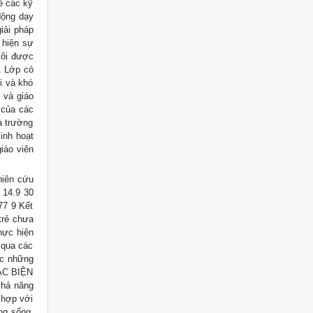
ẻ các kỹ
 động dạy
iải pháp
ể hiện sự
tôi được
. Lớp có
i và khó
c và giáo
 của các
à trường
sinh hoạt
iáo viên
hiên cứu
 14.9 30
77 9 Kết
trẻ chưa
hực hiện
 qua các
ác những
CÁC BIỆN
khả năng
 hợp với
ng sống,