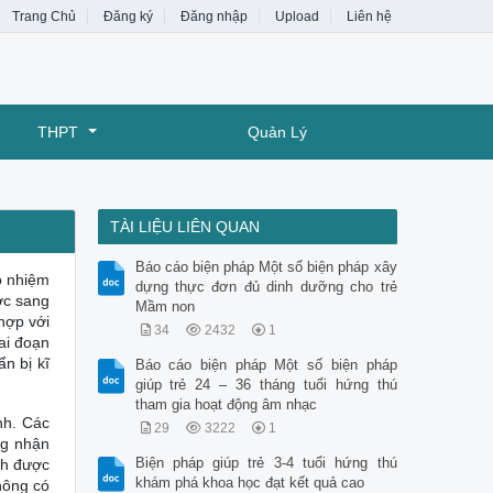
Trang Chủ
Đăng ký
Đăng nhập
Upload
Liên hệ
THPT
Quản Lý
TÀI LIỆU LIÊN QUAN
Báo cáo biện pháp Một số biện pháp xây
ó nhiệm
dựng thực đơn đủ dinh dưỡng cho trẻ
ớc sang
Mầm non
hợp với
34
2432
1
iai đoạn
n bị kĩ
Báo cáo biện pháp Một số biện pháp
giúp trẻ 24 – 36 tháng tuổi hứng thú
tham gia hoạt động âm nhạc
nh. Các
29
3222
1
ng nhận
Biện pháp giúp trẻ 3-4 tuổi hứng thú
nh được
khám phá khoa học đạt kết quả cao
hông có