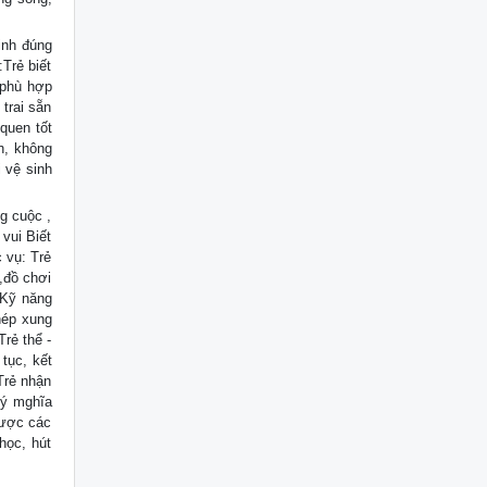
inh đúng
:Trẻ biết
 phù hợp
 trai sẵn
 quen tốt
h, không
i vệ sinh
g cuộc ,
vui Biết
 vụ: Trẻ
 ,đồ chơi
 Kỹ năng
hép xung
rẻ thể -
tục, kết
Trẻ nhận
 ý mghĩa
 được các
học, hút