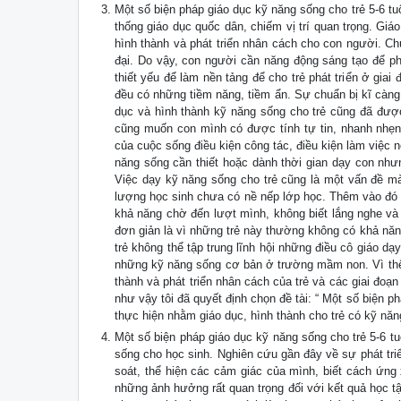
Một số biện pháp giáo dục kỹ năng sống cho trẻ 5-6 
thống giáo dục quốc dân, chiếm vị trí quan trọng. G
hình thành và phát triển nhân cách cho con người. Ch
đại. Do vậy, con người cần năng động sáng tạo để ph
thiết yếu để làm nền tảng để cho trẻ phát triển ở giai
đều có những tiềm năng, tiềm ẩn. Sự chuẩn bị kĩ càng 
dục và hình thành kỹ năng sống cho trẻ cũng đã đư
cũng muốn con mình có được tính tự tin, nhanh nhẹn,
của cuộc sống điều kiện công tác, điều kiện làm việc
năng sống cần thiết hoặc dành thời gian dạy con nh
Việc dạy kỹ năng sống cho trẻ cũng là một vấn đề mà 
lượng học sinh chưa có nề nếp lớp học. Thêm vào đó l
khả năng chờ đến lượt mình, không biết lắng nghe và 
đơn giản là vì những trẻ này thường không có khả năn
trẻ không thể tập trung lĩnh hội những điều cô giáo dạ
những kỹ năng sống cơ bản ở trường mầm non. Vì thế,
thành và phát triển nhân cách của trẻ và các giai đoạn
như vậy tôi đã quyết định chọn đề tài: “ Một số biện p
thực hiện nhằm giáo dục, hình thành cho trẻ có kỹ năn
Một số biện pháp giáo dục kỹ năng sống cho trẻ 5-6 t
sống cho học sinh. Nghiên cứu gần đây về sự phát triể
soát, thể hiện các cảm giác của mình, biết cách ứng
những ảnh hưởng rất quan trọng đối với kết quả học tậ