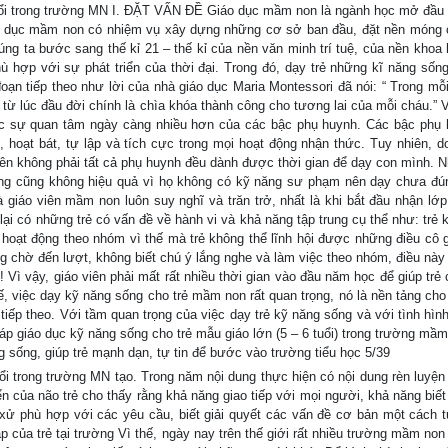
tuổi trong trường MN I. ĐẶT VẤN ĐỀ Giáo dục mầm non là ngành học mở đầu 
iáo dục mầm non có nhiệm vụ xây dựng những cơ sở ban đầu, đặt nền móng 
úng ta bước sang thế kỉ 21 – thế kỉ của nền văn minh trí tuệ, của nền khoa 
ù hợp với sự phát triển của thời đại. Trong đó, dạy trẻ những kĩ năng sốn
 đoạn tiếp theo như lời của nhà giáo dục Maria Montessori đã nói: “ Trong mỗ
từ lúc đầu đời chính là chìa khóa thành công cho tương lai của mỗi cháu.” V
ợc sự quan tâm ngày càng nhiều hơn của các bậc phụ huynh. Các bậc phụ 
 hoạt bát, tự lập và tích cực trong mọi hoạt động nhận thức. Tuy nhiên, d
 nên không phải tất cả phụ huynh đều dành được thời gian để dạy con mình. 
ưng cũng không hiệu quả vì họ không có kỹ năng sư phạm nên dạy chưa đú
giáo viên mầm non luôn suy nghĩ và trăn trở, nhất là khi bắt đầu nhận lớp
ại có những trẻ có vấn đề về hành vi và khả năng tập trung cụ thể như: trẻ 
hoạt động theo nhóm vì thế mà trẻ không thể lĩnh hội được những điều cô g
g chờ đến lượt, không biết chú ý lắng nghe và làm việc theo nhóm, điều này
y! Vì vậy, giáo viên phải mất rất nhiều thời gian vào đầu năm học để giúp tr
 việc dạy kỹ năng sống cho trẻ mầm non rất quan trọng, nó là nền tảng cho
 tiếp theo. Với tầm quan trọng của việc dạy trẻ kỹ năng sống và với tình hìn
háp giáo dục kỹ năng sống cho trẻ mẫu giáo lớn (5 – 6 tuổi) trong trường mầ
g sống, giúp trẻ mạnh dạn, tự tin để bước vào trường tiểu học 5/39
uổi trong trường MN tạo. Trong năm nội dung thực hiện có nội dung rèn luyện
n của não trẻ cho thấy rằng khả năng giao tiếp với mọi người, khả năng biết
 xử phù hợp với các yêu cầu, biết giải quyết các vấn đề cơ bản một cách t
p của trẻ tại trường Vì thế, ngày nay trên thế giới rất nhiều trường mầm non