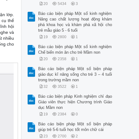
20
5434
3
Báo cáo biện pháp Một số kinh nghiệm
ận lớp.
Nâng cao chất lượng hoạt động khám
 cụ thể
phá khoa học và khám phá xã hội cho
ĩnh hội
trẻ mẫu giáo 5 - 6 tuổi
nghe và
19
2800
1
ất nhiều
ống cho
Báo cáo biện pháp Một số kinh nghiệm
Chế biến món ăn cho trẻ Mầm non
20
2358
1
Báo cáo biện pháp Một số biện pháp
giáo dục kĩ năng sống cho trẻ 3 – 4 tuổi
trong trường mầm non
32
3522
1
Báo cáo biện pháp Kinh nghiệm chỉ đạo
Giáo viên thực hiện Chương trình Giáo
dục Mầm non
19
2384
0
Báo cáo biện pháp Một số biện pháp
giúp trẻ 5-6 tuổi học tốt môn chữ cái
23
2700
2