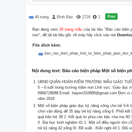
Free
40 trang
Đình Bảo
2726
2
Bạn đang xem
20 trang mẫu
của tài liệu
"Báo cáo biện 
non"
, để tải tài liệu gốc về máy hãy click vào nút
Downlo
File đính kèm:
bao_cao_bien_phap_mot_so_bien_phap_giao_duc_
Nội dung text: Báo cáo biện pháp Một số biện p
UBND QUẬN HOÀN KIẾM TRƯỜNG MẪU GIÁO TUỔI THƠ
5 – 6 tuổi trong trường mầm non Lĩnh vực: Giáo dục 
0966729088 Email:
haiyen310888@gmail.com
Đơn vị 
năm 2018
Một số biện pháp giáo dục kỹ năng sống cho trẻ 5-6 
chơi vận động để 35 dạy trẻ kỹ năng sống 6. Phối kết 
quả trên trẻ 38 2. Kết quả từ phía các bậc cha mẹ 4
II. Bài học kinh nghiệm 41 1. Một số điều người lớn c
trẻ kỹ năng 42 sống III. Đề xuất - Kiến nghị 43 1. Đ