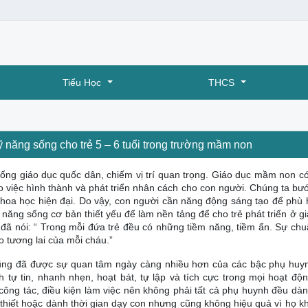
Tiểu Học
THCS
 năng sống cho trẻ 5 – 6 tuổi trong trường mầm non
ng giáo dục quốc dân, chiếm vị trí quan trọng. Giáo dục mầm non c
việc hình thành và phát triển nhân cách cho con người. Chúng ta bư
n khoa học hiện đại. Do vậy, con người cần năng động sáng tạo để phù 
ĩ năng sống cơ bản thiết yếu để làm nền tảng để cho trẻ phát triển ở g
 đã nói: “ Trong mỗi đứa trẻ đều có những tiềm năng, tiềm ẩn. Sự chuẩ
o tương lai của mỗi cháu.”
 cũng đã được sự quan tâm ngày càng nhiều hơn của các bậc phụ huy
tự tin, nhanh nhẹn, hoạt bát, tự lập và tích cực trong mọi hoạt độ
 công tác, điều kiện làm việc nên không phải tất cả phụ huynh đều dà
thiết hoặc dành thời gian dạy con nhưng cũng không hiệu quả vì họ k