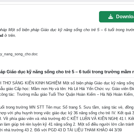
Downlo
pháp Một số biện pháp Giáo dục kỹ năng sống cho trẻ 5 – 6 tuổi trong tr
ad
ở trên.
ky_nang_song_cho.doc
háp Giáo dục kỹ năng sống cho trẻ 5 – 6 tuổi trong trường mầm 
 SÁNG KIẾN KINH NGHIỆM Một số biện pháp Giáo dục kỹ năng sống 
mẫu giáo Cấp học: Mầm non Họ và tên: Hà Lê Hải Yến Chức vụ: Giáo viên Điệ
công tác: Trường mẫu giáo Tuổi Thơ Quận Hoàn Kiếm – Hà Nội Hoàn Kiếm,
tuổi trong trường MN STT Tên mục Số trang 5. Sưu tầm, sáng tác vè, đồng 
hợp với phụ huynh trong việc giáo dục kỹ 36 năng sống cho trẻ IV. Kết quả 3
0 3. Về phía giáo viên và nhà trường 40 C KẾT LUẬN VÀ KIẾN NGHỊ 41 I. Kết
ần làm giúp trẻ rèn luyện kỹ 41 năng sống 2. Một số điều người lớn cần tránh
ối với nhà trường 43 2. Đối với PGD 43 D TÀI LIỆU THAM KHẢO 44 3/39